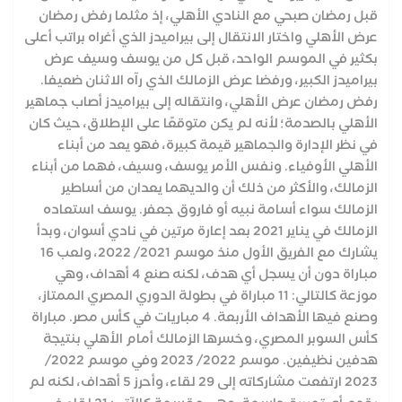
قبل رمضان صبحي مع النادي الأهلي، إذ مثلما رفض رمضان
عرض الأهلي واختار الانتقال إلى بيراميدز الذي أغراه براتب أعلى
بكثير في الموسم الواحد، قبل كل من يوسف وسيف عرض
بيراميدز الكبير، ورفضا عرض الزمالك الذي رآه الاثنان ضعيفا.
رفض رمضان عرض الأهلي، وانتقاله إلى بيراميدز أصاب جماهير
الأهلي بالصدمة؛ لأنه لم يكن متوقعًا على الإطلاق، حيث كان
في نظر الإدارة والجماهير قيمة كبيرة، فهو يعد من أبناء
الأهلي الأوفياء. ونفس الأمر يوسف، وسيف، فهما من أبناء
الزمالك، والأكثر من ذلك أن والديهما يعدان من أساطير
الزمالك سواء أسامة نبيه أو فاروق جعفر. يوسف استعاده
الزمالك في يناير 2021 بعد إعارة مرتين في نادي أسوان، وبدأ
يشارك مع الفريق الأول منذ موسم 2021/ 2022، ولعب 16
مباراة دون أن يسجل أي هدف، لكنه صنع 4 أهداف، وهي
موزعة كالتالي: 11 مباراة في بطولة الدوري المصري الممتاز،
وصنع فيها الأهداف الأربعة. 4 مباريات في كأس مصر. مباراة
كأس السوبر المصري، وخسرها الزمالك أمام الأهلي بنتيجة
هدفين نظيفين. موسم 2022/ 2023 وفي موسم 2022/
2023 ارتفعت مشاركاته إلى 29 لقاء، وأحرز 5 أهداف، لكنه لم