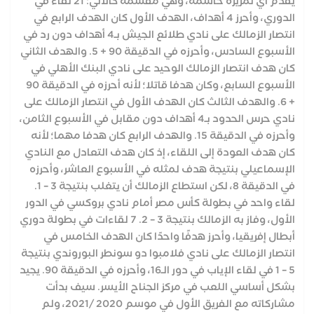
يقدم أي تمريرة حاسمة، وهي مقسمة كالآتي: 21 لقاء في
الدوري، وأحرز 4 أهداف، الهدف الأول كان الهدف الرابع في
انتصار الزمالك على نادي طلائع الجيش بـ4 أهداف دون رد في
الأسبوع السادس، وأحرزه في الدقيقة 90 + 5. والهدف الثاني
كان هدف انتصار الزمالك الوحيد على نادي البنك الأهلي في
الأسبوع السابع، وكان هدفا قاتلا؛ لأنه أحرزه في الدقيقة 90
+ 6. والهدف الثالث كان الهدف الأول في انتصار الزمالك على
نادي حرس الحدود بـ4 أهداف دون مقابل في الأسبوع الثامن،
وأحرزه في الدقيقة 15. والهدف الرابع كان هدفا مهما؛ لأنه
كان هدف العودة إلى اللقاء، إذ كان هدف التعادل مع النادي
الإسماعيلي بنتيجة هدف لمثله في الأسبوع العاشر، وأحرزه
في الدقيقة 8، لكن استطاع الزمالك أن يتغلب بنتيجة 3 – 1.
لقاء واحد في بطولة كأس مصر أمام نادي بروكسي في الدور
الأول، وفاز به الزمالك بنتيجة 3 – 2. 7 لقاءات في بطولة دوري
أبطال إفريقيا، وأحرز هدفًا واحدًا كان الهدف الخامس في
انتصار الزمالك على نادي فلامبوا دو سونطر البوروندي بنتيجة
5 – 1 في لقاء الإياب في دور الـ16، وأحرزه في الدقيقة 90. يجيد
بشكل أساسي اللعب في مركز الجناح الأيسر. سيف بدأت
مشاركاته مع الفريق الأول في موسم 2020 /2021، ولم