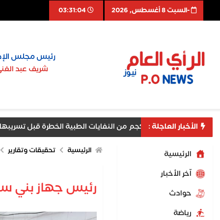
-السبت 8 أغسطس, 2026
03:31:05
رئيس مجلس الإد
شريف عبد الغن
 الخطرة قبل تسريبها ومنع مخاطر بيئية وصحية جسيمة
الأخبار العاجلة :
ي يودع ملك البحرين في ختام زيارته لمصر
استقرار عوائد سن
الرئيسية
تحقيقات وتقارير
الرئيسية
اّخر الأخبار
‪رئيس جهاز بني سو
حوادث
رياضة