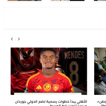
وطن»
​الأهلي يبدأ خطوات رسمية لضم الدولي جوردان
إل