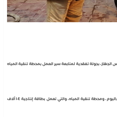
 الجهاز، بجولة تفقدية لمتابعة سير العمل بمحطة تنقية المياه
وتابع رئيس الجهاز ومرافقوه، مأخذ المياه من نهر النيل، والذي يعمل بطاقة إنتاجية ١٠٩ آلاف م٣/اليوم، ومحطة تنقية المياه، والتي تعمل بطاقة إنتاجية ١٠٤ آلاف