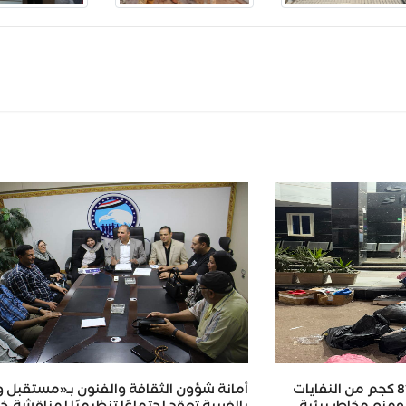
Wh
محافظ كفر الشيخ.. ضبط 815 كجم من النفايات
أمانة شؤون الثقافة والفنون بـ«مستقبل 