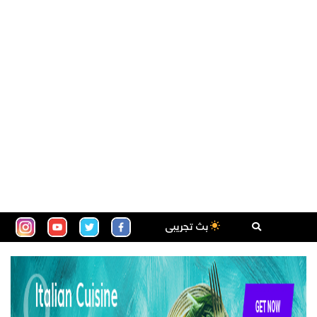
بث تجريبى