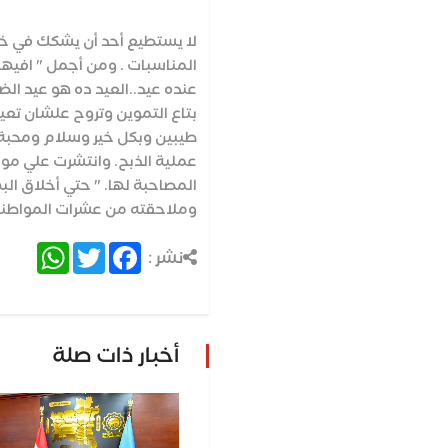
لا يستطيع أحد أن يشكك في خف
المناسبات . ومن أجمل " افيها
بتاع التموين وتروح علشان تعي
طيبين وبكل خير وسلام ومحبة ب
عملية الذبح. وانتشرت علي مواق
المصاحبة لها. " حتي أخلاق ال
وملاحقته من عشرات المواطنين
atsApp
Twitter
Facebook
نشر :
أخبار ذات صلة