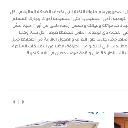
 المصريون هم ملوك النكتة التي تخطف الضحكة العالية في كل
ه التوصية : أخى المسيحى..أختى المسيحية ‏أخوك وجارك المسلم
عنده عيد..العيد ده هو عيد الضحية ومليان لحمة . ولما يبقي أخوك المسلم غرقان في اللحمة يبقي لابد تاخد مراتك وعيالك وخمس أرغفة بلدى من أبو ٢ جنيه مش
ي اللحمة دي لوحده.. الناس لبعضها طبعا .. كل سنة وكلنا
قباط مصر، جاءت صور الخراف والعجول الهاربة من أصحابها قبيل
مطاردات التي لا تخلو من الطرافة، فضلا عن التعليقات الساخرة
لتعليقات الطريفة علي واقعة هروب حصان في الاسكندرية