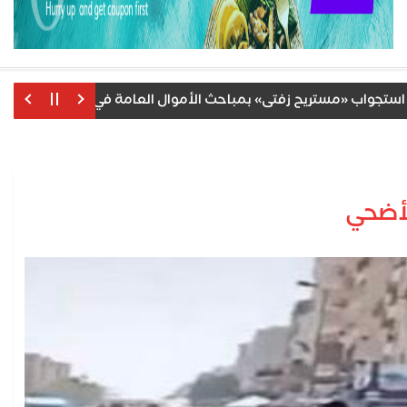
اب «مستريح زفتى» بمباحث الأموال العامة في طنطا بعد ضبطه بم
لأضحي