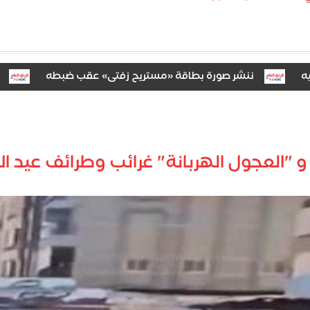
ننشر صورة بطاقة «مستريح زفتى» عقب ضبطه
استجو
 "العجول الهربانة" غرائب وطرائف عيد ا