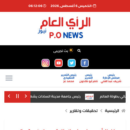
-الخميس 6 أغسطس, 2026
06:12:06
بث تجريبى
رئيس
رئيس
رئيس التحرير
مجلس الإدارة
التحرير
التنفيذى
شريف عبد الغني
ناصر أبو طاحون
محمد عز
ئي بطولة العالم
رئيس جامعة مدينة السادات يشهد افتتاح معرض «أخبار ال
 المشاركين باختتام دورة «اكتشف... ذاتك» بالتعاون مع مؤسسة العلوم الإنسانية
الرئيسية
تحقيقات وتقارير