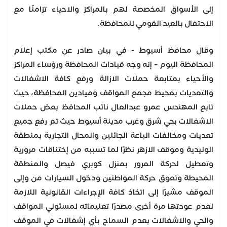
إلى الأسواق المخصصة لهم بالمراكز والاحياء تزامنًا مع
الاحتفال بالعيد القومي للمحافظة.
وقال محافظ أسيوط - في بيان صادر عن مكتب إعلام
المحافظة اليوم – إنه وجه قيادات المحافظة ورؤساء المراكز
والأحياء بمتابعة حملات الازالة ورفع كافة الاشغالات
والتعديات بمحيط مجمع المواقف وميادين المحافظة، حيث
تابع المهندس عمرو عبدالعال نائب المحافظ بعض حملات
الاشغالات بحي شرق وغرب مدينة أسيوط حيث تم رفع جميع
تعديات ومخالفات الباعة الجائلين والمحال التجارية بمنطقة
الوليدية وموقف الازهر نظرًا لما تسببه من إختناقات مرورية
وتعطيل لحركة المرور بمنزل كوبري فيصل والمنطقة
المحيطة وتعوق حركة المواطنين ودخول السيارات من وإلى
الموقف مشيرًا إلى اتخاذ كافة الإجراءات القانونية اللازمة
لعدم عودتها مرة أخرى مصدرًا تعليماته لمسئولي المواقف
والحي والاشغالات بعدم السماح بأي إشغالات في الموقف