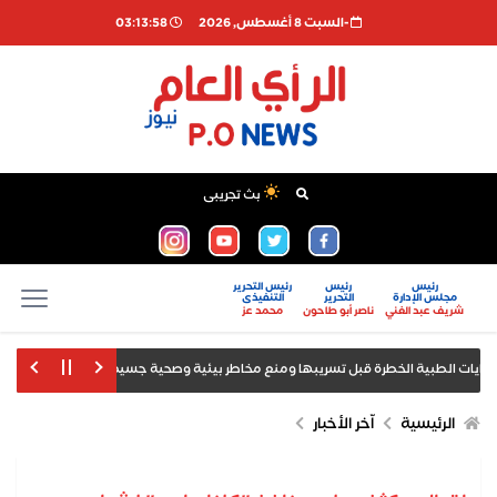
-السبت 8 أغسطس, 2026
03:13:58
بث تجريبى
رئيس
رئيس
رئيس التحرير
مجلس الإدارة
التحرير
التنفيذى
شريف عبد الغني
ناصر أبو طاحون
محمد عز
أمانة شؤ
ل صدور بيانات الوظائف والبطالة
الرئيسية
اّخر الأخبار