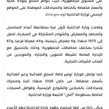
على مستوى الجمهورية، حيث تتوافر السلع بجودة عالية
وأسعار مخفضة بالمنافذ والسرادقات الموضحة على الموقع
الرسمي لوزارة الداخلية (moi.gov.eg).
وقامت وزارة الداخلية لأول مرة بمضاعفة أعداد السلاسل
والمنافذ والمعارض والشوادر المشاركة في المبادرة، لتصل
إلى 1975 منفذا، و6 معارض رئيسية، و44 معرضا فرعيا، و67
شادرا بمختلف محافظات الجمهورية؛ وذلك بالتنسيق مع
الإدارة العامة لشرطة التموين والتجارة، والموردين من
أصحاب الشركات التجارية.
كما تواصل الوزارة توفير كافة السلع الغذائية وغير الغذائية
بأسعار مخفضة، من خلال 1026 منفذا ثابتا ومتحركا،
وسرادقات بالميادين والشوارع الرئيسية، وقوافل السيارات
الخاصة بمنظومة "أمان" التابعة لوزارة الداخلية.
ويأتي ذلك في إطار استمرار جهود وزارة الداخلية لرفع الأعباء