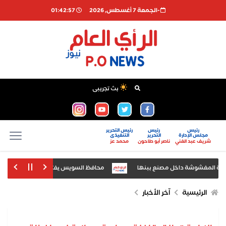
-الجمعة 7 أغسطس, 2026
01:42:58
بث تجريبى
رئيس
رئيس
رئيس التحرير
مجلس الإدارة
التحرير
التنفيذى
شريف عبد الغني
ناصر أبو طاحون
محمد عز
ة المغشوشة داخل مصنع ببنها
محافظ السويس يفتتح الدورة الرابعة لمعرض السو
معرض «أخبار اليوم» للتعليم العالي
الرئيسية
اّخر الأخبار