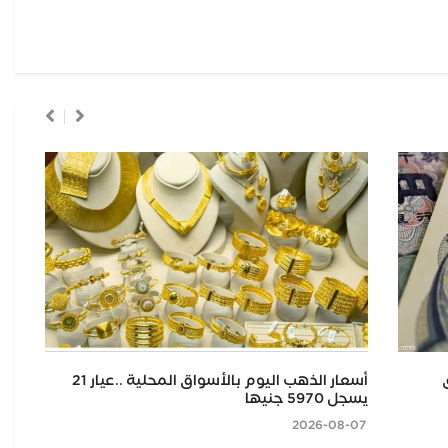
أسعار الذهب اليوم بالأسواق المحلية ..عيار 21
ترا
يسجل 5970 جنيها
الج
2026-08-07
2026-08-07