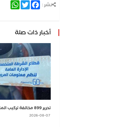
atsApp
Twitter
Facebook
نشر :
أخبار ذات صلة
حيال التصعيد المستمر للنزاع
تحرير 899 مخالفة تركيب الملصق الإلكتروني
راني
2026-08-07