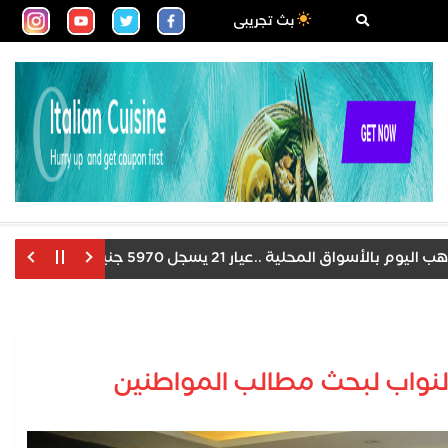
بث تجريبى
واق المحلية ..عيار 21 يسجل 5970 جنيها
ترامب يوقع
النواب لبحث مطالب المواطنين