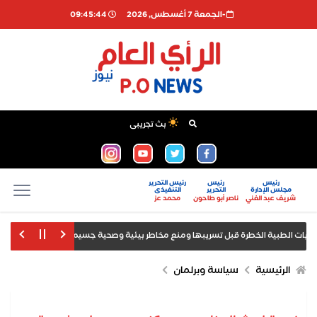
-الجمعة 7 أغسطس, 2026
09:45:45
بث تجريبى
رئيس
رئيس
رئيس التحرير
مجلس الإدارة
التحرير
التنفيذى
شريف عبد الغني
ناصر أبو طاحون
محمد عز
أمانة شؤو
بالاعتداء في ملهى ليلي بلندن
الرئيس السيسي يودع ملك البحرين في ختام 
الرئيسية
سياسة وبرلمان