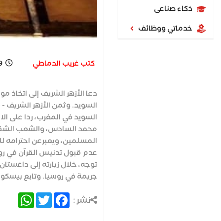
ذكاء صناعى
خدماتي ووظائف
كتب غريب الدماطي
9
دعا الأزهر الشريف إلى اتخاذ م
السويد. وثمن الأزهر الشريف 
السويد في المغرب، ردا على ال
محمد السادس، والشعب الشقيق
المسلمين، ويعبرعن احترامه ل
عدم قبول تدنيس القرآن في رو
توجه، خلال زيارته إلى داغستا
جريمة في روسيا. وتابع بيسكوف
atsApp
Twitter
Facebook
نشر :