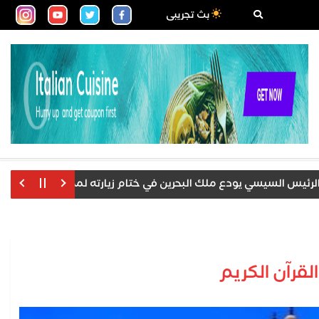
بث تجريبى
السيسي يودع ملك البحرين في ختام زيارته لمصر
استقرار عوا
لقرآن الكريم