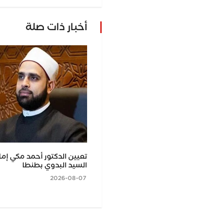
أخبار ذات صلة
لأهلي السعودي يواجه اتهاما
تعيين الدكتور أحمد مكي إما
 ملهى ليلي بلندن
السيد البدوي بطنطا
2026-08-07