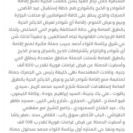
مستمرة خلال أيام العيد بشن حملات مكبرة لمنع إقامة
الشوادر و الذبح بالشوارع ضم خطة إستقبال عيد الأضحى
المبارك والذي يحظر على كافة المواطنين أو محلات الجزارة
وبيع وعرض اللحوم، إقامة أي شوادر لعرض الذبائح الحية
بالطرق العامة وفي حالة المخالفة يقوم الحي المختص بإتخاذ
كافة الإجراءات القانونية تجاه المخالفين. و تنفيذأ لذلك شن
حي شرق برئاسة اللواء أحمد حبيب حملة مكبرة لمنع إقامة
أى شوادر والإلتزام بأشتراطات الذبح بالمجازر وعدم الذبح
بالطرق العامة شملت الحملة مناطق متعددة بنطاق الحي
وأسفرت الحملة عن فرض غرامات فورية تقدر ب 620 ألف
جنيه. وقادت المهندسة نهى خليفة رئيس حي الجمرك حملة
لمتابعة منع إقامة شوادر الذبح وعرض الذبائح الحية بالطرق
العامة إستهدفت الحملة شارع السيد محمد كريم ، سيدي
ياقوت ، علي بك جنينة، السيد إبراهيم جودة ، وكالة الليمون،
قبو الملاح ، الغزالي ، الحجاري ، شارع رأس التين ، مسجد طاهر
بك ، عبد الفتاح السمنودي ، جامع الشيخ مع مفهمي
النقراشي ، الباب الأخضر، سوق راتب ، القاضي سند ، صفر باشا
و أسفرت الحملة عن فرض غرامات فورية تقدر ب 108 الف
جنيه ونفذ حى المنتزه أول برئاسة اللواء محمد سحلول حملة