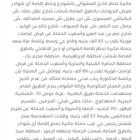
مكبرة لحظر الذبح العشوائى بالشوارع وحظر إقامة أى شوادر
لعرض الحيوانات بالطرق العامة شملت شارع عقل باشا ، ش
البكباشى العيسوى، ش ابن عقيل، ش مسجد الصداقه ، ش
جمال عبد الناصر ، ش عزبة السيوف ، شارع خالد بن الوليد ،
شارع عمر بن عبد العزيز وأسفرت الحملة عن فرض غرامات
فورية تقدر ب 93 ألف جنيه وقام حي وسط برئاسة عزة سعد
حملة مكبرة لحظر إقامة الشوادر او ذبح الأضاحي بالطرق
العامة شملت منطقة الإبراهيمية ، منطقة محرم بك ،
منطقة الحضرة القبلية والبحرية وأسفرت الحملة عن فرض
غرامات فورية تقدر ب 88 ألف جنيه. وواصل حي المنتزة ثان
برئاسة الدكتورة رباب مدني حملاته للتأكد من عدم الذبح
خارج المجازر الحكومية وإزالة الشوادر بحرم الطريق العام
إستهدفت الحملة طريق الطابية ، عزبة حوض 10 ، المنشية
البحرية، المهداوي ، ملك حفني قبلي ، الحرمين ، تقسيم
الزهور ، 30 الجديد ، الصفا والمروة و أسفرت الحملة عن تغريم
المخالفين بقيمة 57 ألف جنيه. وقادت المهندسة سحر
شعبان رئيس حي غرب حملة مكبرة لمنع إقامة أى شوادر
بالطرق العامة شملت الحملة منطقه كرموز ، منطقة مينا
البصل، كرموز ، راغب باشا ، النخيل ، ابن السيار ، عين جالوت