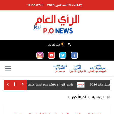
-اﻷحد 9 أغسطس, 2026
12:00:08
بث تجريبى
رئيس
رئيس
رئيس التحرير
مجلس الإدارة
التحرير
التنفيذى
شريف عبد الغني
ناصر أبو طاحون
محمد عز
رئيس الوزراء يتفقد سير العمل بأحد مطاحن الدقيق بمحافظ
 مسابقة إنشاء المواقع الإلكترونية على مستوى الادارات التعليمية
إصلاح خ
الرئيسية
اّخر الأخبار