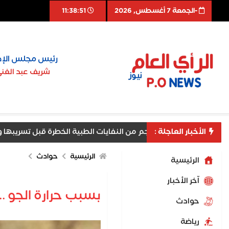
-الجمعة 7 أغسطس, 2026
11:38:52
رئيس مجلس الإد
شريف عبد الغن
ة قبل تسريبها ومنع مخاطر بيئية وصحية جسيمة
الأخبار العاجلة :
الرئيسية
حوادث
الرئيسية
اّخر الأخبار
بسبب حرارة الجو .. 78 حالة لدغ عقرب وثعبان خلال 22 يومًا في الوادي الجد
حوادث
رياضة