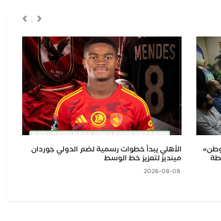
وطن»
​الأهلي يبدأ خطوات رسمية لضم الدولي جوردان
إل
خطة
مينديز لتعزيز خط الوسط
بــ
اله
2026-08-08
2026-08-07