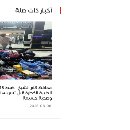
أخبار ذات صلة
ناصر أبو طاحون يكتب: طب طنطا.. 75 سنة في
صر ومرضى الدلتا
الطبية الخطرة قبل تسريبها 
وصحية جسيمة
2026-08-08