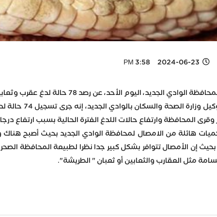
2024-06-23 3:58 PM
الأحد، عن رصد 78 حالة لدغ عقرب وثعابين خلال الـ 22 يومًا من أول شهر يونيو الجاري.
كميات هائلة من الامصال لمحافظة الوادي الجديد بحيث أصبح هناك و
حيث إن الأمصال تتوافر بشكل كبير جدا نظرا لطبيعة المحافظة الصحراو
امة مثل العقارب والثعابين أو ثعبان " الطريشة".
Wh