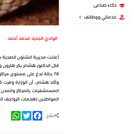
ذكاء صناعى
خدماتي ووظائف
الوادي الجديد محمد أحمد
أعلنت مديرية الشئون الصحية بمحافظة الوادي الجديد، اليوم 
78 حالة لدغ على مستوى مراكز وقرى المحافظة وارتفاع حالات اللدغ الفترة الحالية بسبب ارتفاع درجات الحرارة.
وأكد هشام، أن الوزارة وفرت 
المستشفيات بالمراكز والمدن ب
المواطنين لهجمات الزواحف الس
atsApp
Twitter
Facebook
نشر :