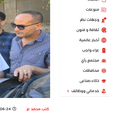
منوعات
وجهات نظر
ثقافة و فنون
أخبار عالمية
عزاء واجب
مجتمع رأي
محافظات
ذكاء صناعى
خدماتي ووظائف
كتب محمد عز
4 12:37 PM