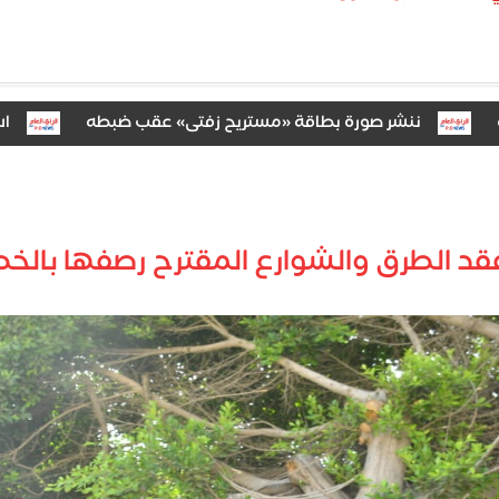
ننشر صورة بطاقة «مستريح زفتى» عقب ضبطه
استجواب «
قد الطرق والشوارع المقترح رصفها بالخط