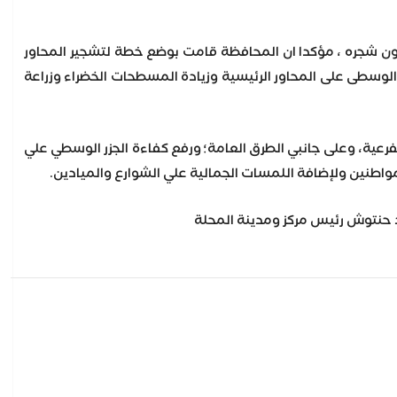
لة وجه رحمي باستمرار زراعة اشجار مثمره واخرى للزينة في اطار المبادرة الرئاسية ١٠٠ مليون شجره ، مؤكدا ان المحافظة قامت بوضع خطة لتشجير المحاور
ر الوسطى على المحاور الرئيسية وزيادة المسطحات الخضراء وزراعة
فرعية، وعلى جانبي الطرق العامة؛ ورفع كفاءة الجزر الوسطي علي
مواطنين ولإضافة اللمسات الجمالية علي الشوارع والميادين.
 حنتوش رئيس مركز ومدينة المحلة