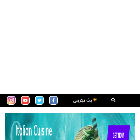
بث تجريبى