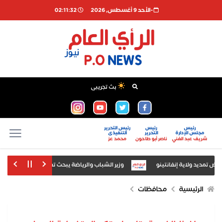
-اﻷحد 9 أغسطس, 2026
02:11:33
بث تجريبى
رئيس
رئيس
رئيس التحرير
مجلس الإدارة
التحرير
التنفيذى
شريف عبد الغني
ناصر أبو طاحون
محمد عز
تمديد ولاية إنفانتينو
وزير الشباب والرياضة يبحث تعظيم استثمار المنشآ
"فاينانشيال تايمز": الذكاء الاصطناعي ينتج أول فير
الرئيسية
محافظات