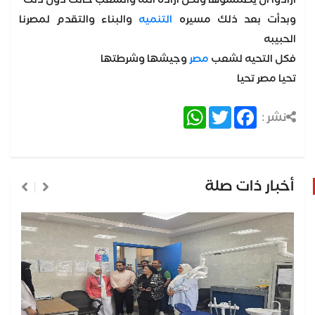
أرادوا ان يطمسوها ولكن أراده الله والشعب حالت دون ذلك
وبدأت بعد ذلك مسيره
التنميه
والبناء والتقدم لمصرنا
الحبيبه
فكل التحيه لشعب
مصر
وجيشها وشرطتها
تحيا مصر تحيا
WhatsApp
Twitter
Facebook
نشر :
أخبار ذات صلة