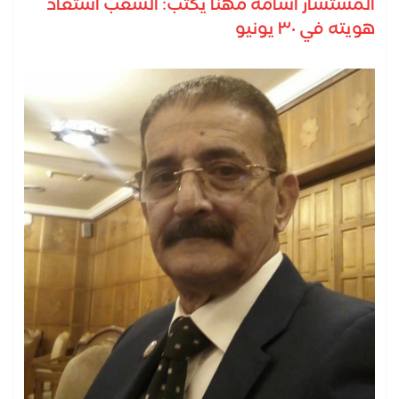
المستشار أسامة مهنا يكتب: الشعب استعاد
هويته في ٣٠ يونيو