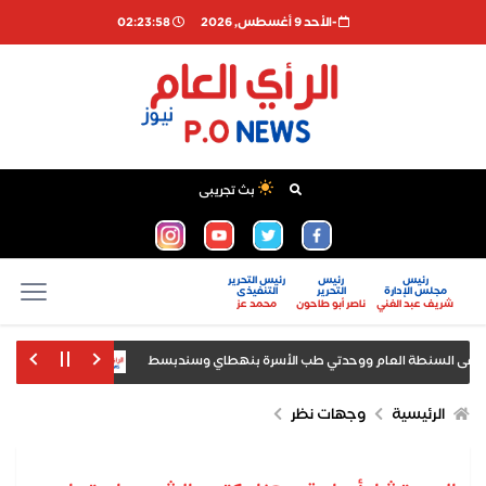
-اﻷحد 9 أغسطس, 2026
02:23:59
بث تجريبى
رئيس
رئيس
رئيس التحرير
مجلس الإدارة
التحرير
التنفيذى
شريف عبد الغني
ناصر أبو طاحون
محمد عز
شفى السنطة العام ووحدتي طب الأسرة بنهطاي وسندبسط
وزير الشباب والري
اع أقواله بعد ضبطه بمطار سفنكس
الرئيسية
وجهات نظر