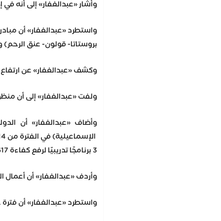
وأشار «عبدالغفار» إلى أنه في إطار سعي الدولة المصري
بروستاتا- قولون- عنق الرحم) والتي تمكنت منفحص ما يقارب 5 آلاف مواطن في أول 4 أيام تشغيل للمبادرة، مشيراإلى جهود الدولة المصرية في قطاع الصحة، حققت نجاحا ملموسا، تمثلفي ار
وكشف «عبدالغفار» عن ارتفاع عدد حضانات الأطفال من 2850 حضانةعام 2014 إلى 3729 حضانة عام 2023، فيما ارتفع عدد مراكز وماكيناتالغسيل الكلوي في نفس الفترة من 276 مركزا، يضم 5489 ماكينة، إلى396 مركزا يضم 12639 ماكينة، مضيفا أن عدد وحد
ولفت «عبدالغفار» إلى أن منظومة التأمين الصحي، حظيت باهتمامكبير، بين عامي 2014 إلى 2023 تمثل في تنفيذ 93 مشروع إنشاءوتطوير وإحلال وتجديد مستشفيات وعيادات، بتكلفة 841 مليون و935 ألف و578 جنيه، كما ارتفع عدد المواطنين ال
وأضاف «عبدالغفار» أن الدو
3 برنامجًا تدريبيًا لرفع كفاءة 13,617 من عاملين الهيئةالعامة للرعاية الصحية في المجالات الصحية والإدارية.
وأردف «عبدالغفار» أن أعمال التحديث والتطوير طالت هيئة الإسعافالمصرية، برفع كفاءة 204 سيارات نمطية، وإنشاء المقر الرئيسي للهيئةبمدينة 6 أكتوبر على مساحة 8 أفدنة، لاستيعاب عدد الموظفين العاملينبالهيئة، وتم تطوير 118 وحدة إسعاف، كمرحلة أولى بجميع المحافظات،كما تم إنشاء 8 أبراج 
واستطرد «عبدالغفار» أن فترة حكم الرئيس السيسي، ت