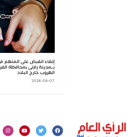
ي.. بحث تعزيز التعاون مع تشاد في
إلقاء القبض على المتهم ف
يم العالي والبحث العلمي
بــمدينة زفتى بمحافظة الغرب
الهروب خارج البلاد
2026-08-07