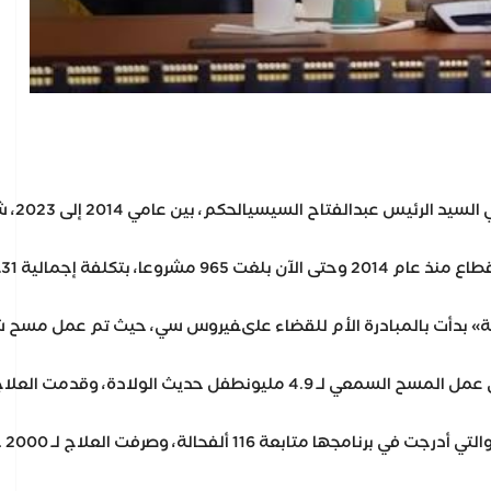
، وكانت في مجملها، تسعى إلى الارتقاءبمستوى جودة حياة المواطن، وبناء الإنسان المصري، وتحقيق رؤية«مصر 2030».
وع تطوير،بتكلفة 41,40 مليار جنيه.
ورية للكشف المبكر عن الاعتلالالكلوي، التي تمكنت من فحص 6 ملايين مواطن، وقامت بتحويل 3 ملايين حالة للمتابعة والعلاج.
مكنت من مسح 740 ألف مواطنمن كبار السن، وأحالت 34 ألف مواطن للمتابعة والعلاج.