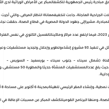
يثي الولادة، وتم مسح 287 ألف طفل حديث الولادة في الحضانات، وكذلك مبادرة رئيس الجمهوريةلفحص المقبلين على الزواج، حي
لقناة (شمال سيناء – جنوب سيناء – بورسعيد – السويس –
ال حديثي الولادة، بجانبالكشف المبكر عن نقص هرمون الغدة الدرقية، لجميع المواليد، ليصبحإجمالي عدد الاختبارات 