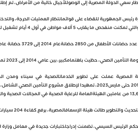
ة إلى الوصوللأجيال خالية من الأمراض، تم إطلاق مبادرة رئيس الجمهورية للكشفالمبكر عن الأمراض الوراثية لدى الأطفال حد
تفاع متوسط عمر الفرد من 69.8 إلى 71.8 عاما، كما انخفض معدلوفيات الأمهات إلى 17 حالة لكل 100 ألف أم، إلى جانب انخفاض معدلوفيات الأطفال حديثي الولادة إلى 10.02 لكل 1000 مولود.
ات الرعاية الأولية بلغ5421 وحدة، يجري تطويرهم، ضمن مبادرة الرئيس عبدالفتاح السيسي«حياة كريمة»، حيث تشمل المرحلة الأولى تطوير 1115 وحدة، تم إنهاءالعمل في 475 وحدة منهم، بنسبة تنفيذ تجاوزت الـ90%.
مؤمن عليهم صحياً من 50 مليون و194 ألف و67 مواطن منتفع، إلى 53 مليون و731 ألف و815 مواطن منتفع، فضلاً عن 15 مليون و279 ألف و912 مواطن من الفئاتالجديدة التي تم إدراجها تحت مظلة التأمين شملت (الفلاحين والعمال،أصحاب الأعمال، سائقي التاكسي والميكروباص، فئات العمالة غيرمنتظمة من الصيادين، أعضاء النقابات المهنية، عمال المناجم والمحاجروالمقاولات وعمال النقل والشحن).
لة المصرية عملت على تطوير الخدماتالصحية في سيناء ومدن ا
اتصالات، وتطوير ورفع كفاءة 9 أبراج على مستوىالمحافظات، وتوريد 813 عربة إسعاف مجهزة وحديثة لتقديم خدمةإسعافية متميزة، و11 لانش إسعاف نهري، وإنشاء غرفة التحكم فيالبلاغات الإسعافية الرئيسية والاحتياطية لإدارة (أنظمة البلاغات، أنظمةالأطقم الإسعافية، أنظمة السيارات والمٌعدات الخاصه بها) وبلغ عددتمركزات الإسعاف في المحافظات 1972 تمركزا، بينما بلغ عدد السياراتالمزودة بجهاز تنفس صناعي 538 سيارة، تدعمها 1841 أسطوانةأكسجين، فيما تم تجهيز 96 سيارة بحضانات متنقلة، و89 جهاز تنفسصناعي للأطفال المبتسرين، وجاري توريد 50 حضانة جديدة.
ضمنت إدراجاختبارات جديدة في معامل وزارة الصحة، ومنها البرنامج القوميللكشف المبكر عن مسببات الإعاقة في الأطف