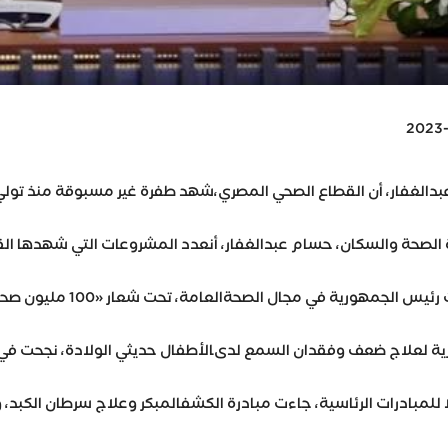
2023
شهد طفرة غير مسبوقة منذ تولي السيد الرئيس عبدالفتاح السيسيالحكم، بين عامي 2014 إلى 2023، شملت جميع المجالات، سواء فيالبناء أو التطوير أو العلاج
ات التي شهدها القطاع منذ عام 2014 وحتى الآن بلغت 965 مشروعا، بتكلفة إجمالية 91.31 مليار جنيه، بينهم296 مشروع إنشاءجديد، بتكلفة 49,91 مليار جنيه، بالإضافة إلى669 مشر
بين أطفال المدارس، وتم مسح 45 مليون طفل، وتحويل 1.5 مليونطفل للمتابعة والتقييم والعلاج، موضحا أن المبادرة نجحت منذ إطلاقهافي خفض معدل انتشار الأنيميا بنسبة 25% لتأتي مبادرة رئيسالجمهورية لدعم صحة المرأة المصرية، والتي نجحت في تقديم 36 مليونخدمة ما بين الفحص والكشف المبكر عن أورام الثدي، والعلاج بالمجان،محققة طفرة كبيرة، تمثلت في ارتفاع نسبة اكتشاف المرض في مراحلهالأولى إلى 70% مقابل 58% اكتشاف للمرض في مراحل متأخرة قبلإطلاق المبادرة.
العلاج الدوائي والفحوصات المتقدمة لـ11 ألف طفل، إلى جانب تركيب سماعات لـ 9610 أطفال، وتبعتها مبادرةرئيس الجمهورية للعناية بصحة الأم والجنين، والتي فحصت 2 مليونسيدة حامل، وحولت 29 ألف سيدة للعلاج والمتابعة، لتأتي مبادرة السيدرئيس الجمهورية لفحص وعلاج الأمراض المزمنة، التي تمكنت من فحص32 مليون مواطن، ثم مبادرة رئيس الجمه
بكر وعلاج سرطان الكبد، والتي أدرجت في برنامجها متابعة 116 ألفحالة، وصرفت العلاج لـ 2000 حالة، مضيفا أن المبادرات الرئاسيةتضمنت مبادرة رعاية كبار السن، والتي ت