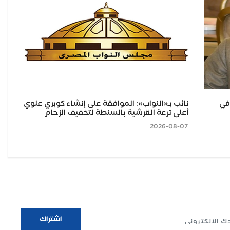
طا.. 75 سنة في
نائب بـ«النواب»: الموافقة على إنشاء كوبري علوي
مح
أعلى ترعة القرشية بالسنطة لتخفيف الزحام
بلط
2026-08-07
2026-08-07