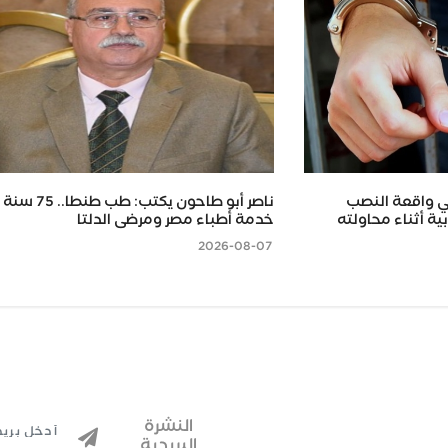
ي واقعة النصب
ناصر أبو طاحون يكتب: طب طن
ية أثناء محاولته
خدمة أطباء مصر ومرضى الدلتا
2026-08-07
النشرة
البريدية