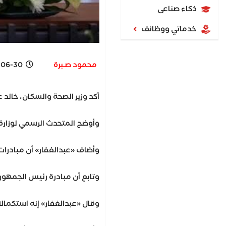
ذكاء صناعى
خدماتي ووظائف
محمود صـبرة
-06-30
أكد وزير الصحة والسكان، خالد عبدالغفار، أن القطاع الصحي المصري،
وأوضح المتحدث الرسمي لوزارة الصحة والسكان، حسام عبدالغفار، أنعدد المشروع
وأضاف «عبدالغفار» أن مبادرات رئيس الجمهورية في مجال الصحةالعامة، تحت شعار «100 مليون صحة» بدأت بالمبادرة الأم للقضاء علىفيروس سي، حيث تم عمل مسح شمل 64 مليون مواطن، عقبه علاج 4 ملايين مواطن، ثم جاءت مبادرة رئيس الجمهورية لعلاج أمراض سوءالتغذية 
وتابع أن مبادرة رئيس الجمهورية لعلاج ضعف وفقدان السمع لدىالأطفال حديثي الولادة، نجحت في عمل المسح السمعي لـ 4.9 مليونطفل حديث الولادة، وقدمت 
وقال «عبدالغفار» إنه استكمالا للمبادرات الرئاسية، جاءت مبادرة الكشفالم