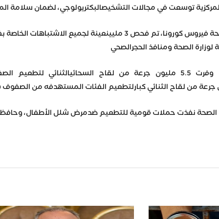
لمركزية توسعت في مجالات التشخيصالبكتريولوجي، لضمان سلامة الميا
وتابع «عبدالغفار» أن الوزارة وفرت 5.5 مليون جرعة من لقاح السحائيا
رة الصحة نفذت حملات قومية للتطعيم ضدمرض شلل الأطفال، وحافظت
Wh