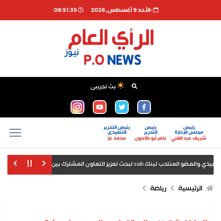
-اﻷحد 9 أغسطس, 2026
09:51:35
بث تجريبى
رئيس
رئيس
رئيس التحرير
مجلس الإدارة
التحرير
التنفيذى
شريف عبد الغني
ناصر أبو طاحون
محمد عز
sai لبحث تعزيز التعاون المشترك بين الجانبين
الت
 بحوث الجميزة لمتابعة البرامج البحثية والإنتاجية المختلفة
الرئيسية
رياضة