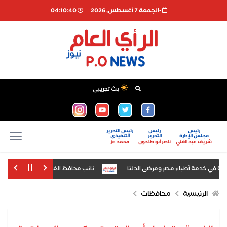
-الجمعة 7 أغسطس, 2026
04:10:40
بث تجريبى
رئيس
رئيس
رئيس التحرير
مجلس الإدارة
التحرير
التنفيذى
شريف عبد الغني
ناصر أبو طاحون
محمد عز
نائب محافظ الغربية يتابع ميدانيًا إحلا
عة للجنة المصرية التشادية في إنجامينا
الرئيسية
محافظات