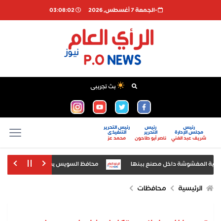
-الجمعة 7 أغسطس, 2026
03:08:03
بث تجريبى
رئيس
رئيس
رئيس التحرير
مجلس الإدارة
التحرير
التنفيذى
شريف عبد الغني
ناصر أبو طاحون
محمد عز
ية المغشوشة داخل مصنع ببنها
محافظ السويس يفتتح الدورة الرابعة لمعرض ال
ة العمرانية فى أولى جولاته
تأهل غير مسبوق لناشئات اليد إلى نصف نهائي ب
الرئيسية
محافظات