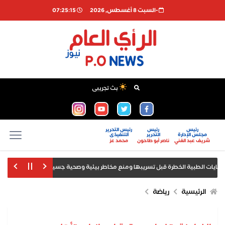
-السبت 8 أغسطس, 2026
07:25:16
بث تجريبى
رئيس
رئيس
رئيس التحرير
مجلس الإدارة
التحرير
التنفيذى
شريف عبد الغني
ناصر أبو طاحون
محمد عز
أمانة شؤ
 بالاعتداء في ملهى ليلي بلندن
الرئيس السيسي يودع ملك البحرين في ختام 
الرئيسية
رياضة