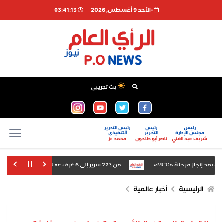
-اﻷحد 9 أغسطس, 2026
03:41:13
بث تجريبى
رئيس
رئيس
رئيس التحرير
مجلس الإدارة
التحرير
التنفيذى
شريف عبد الغني
ناصر أبو طاحون
محمد عز
من 223 سرير إلى 6 غرف عمليات.. تجهيزات مستشفى السنطة الجديد قبل التشغيل بمتابعة محافظ الغربية
احن الدقيق بمحافظة مطروح
تغريم ميتا 567 مليون دولار بسبب أضرار منصاتها على الأطفال
الرئيسية
أخبار عالمية