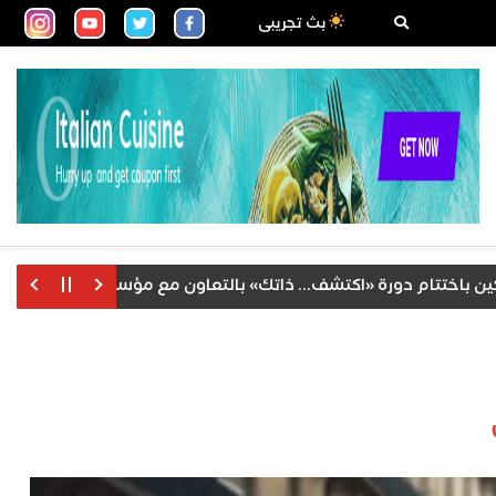
بث تجريبى
تتام دورة «اكتشف... ذاتك» بالتعاون مع مؤسسة العلوم الإنسانية