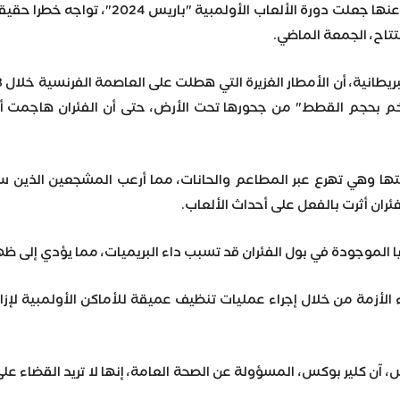
ظاهرة الفئران التي كثر الحديث عنها 
تتاح، الجمعة الماضي.
ايين فأر "ضخم بحجم القطط" من جحورها تحت الأرض، حتى أن الفئران ها
تها وهي تهرع عبر المطاعم والحانات، مما أرعب المشجعين الذين سا
ران أثرت بالفعل على أحداث الألعاب.
يا الموجودة في بول الفئران قد تسبب داء البريميات، مما يؤدي إلى ظه
 الأزمة من خلال إجراء عمليات تنظيف عميقة للأماكن الأولمبية لإزا
 آن كلير بوكس، المسؤولة عن الصحة العامة، إنها لا تريد القضاء عل