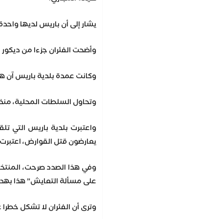
يشار إلى أن باريس لديها واحدة من أكبر تج
وأضحت الفئران جزءا من ديكور مدينة النور التي يقصدها 44 مليون زائر سنويا، كما غزت 
وكانت عمدة بلدية باريس آن هي
وتحاول السلطات المحلية، منذ
واعتبرت بلدية باريس التي تل
يعارضون قتل القوارض، اعتبرت 
وفي هذا الصدد صرحت، المنتخب
على مسألة التعايش” هذا بهدف “
وترى أن الفئران لا تشكل خطرا 