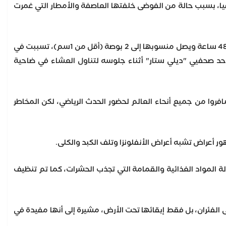
جعلت دورة الألعاب الأولمبية "باريس 2024"، تواجه خطرا حقيقيا، بسبب حالة من الفوضى خلفتها العاصفة والأمطار التي غمرت
وأفادت صحيفة "ديلي ستار" البريطانية، أن الأمطار الغزيرة التي هطلت على العاصمة الفرنسية خلال 48 ساعة ويصل منسوبها إلى 2 بوصة (أقل من 1سم)، تسببت في
جمت أحد صحفيي "ديلي ستار" أثناء جلوسه لتناول العشاء في ضاحية
فروا من جميع أنحاء العالم لحضور الحدث الرياضي، لكن المخاطر
ور أعراض تشبه أعراض الأنفلونزا وتلف الكبد والكلى.
لة المواد الغذائية والقمامة التي تجذب الحشرات، كما تم تنظيف
ى الفئران، بل فقط إبقائها تحت الأرض، مشيرة إلى أنها مفيدة في