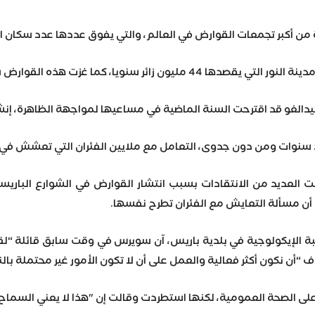
معات القوارض في العالم، والتي يفوق عددها عدد سكان العاصمة 2.2 مليون نسمة بنسبة تزيد عن اثني
هذه القوارض شوارع باريس وباتت تنافس السكان والزائرين على حد سواء.
دالغو قد اقترحت السنة الماضية في مساعيها لمواجهة الظاهرة، إنشا
 سنوات ومن دون جدوى، التعامل مع ملايين الفئران التي تعشش في 
قت العديد من الانتقادات بسبب انتشار القوارض في الشوارع الباري
أن مسألة التعايش مع الفئران تطرح نفسها.
ة الإيكولوجية في بلدية باريس، آن سويرس في وقت سابق قائلة “لقد 
أن نكون أكثر فعالية والعمل على أن لا تكون الأمور غير محتملة بالن
على الصحة العمومية، لكنها استطردت وقالت إن "هذا لا يعني السماح ل