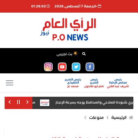
-الجمعة 7 أغسطس, 2026
01:26:03
بث تجريبى
رئيس
رئيس
رئيس التحرير
مجلس الإدارة
التحرير
التنفيذى
شريف عبد الغني
ناصر أبو طاحون
محمد عز
كوبري شنودة الملاحي والمحافظ يوجه بسرعة الإنجاز
محمود الشاذلي يكتب: بسي
عة للجنة المصرية التشادية في إنجامينا
القوات الروسية تسيطر على بلدة أن
الرئيسية
منوعات