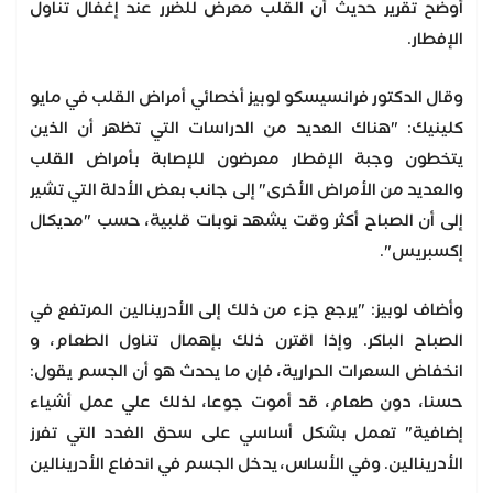
أوضح تقرير حديث أن القلب معرض للضرر عند إغفال تناول
الإفطار.
وقال الدكتور فرانسيسكو لوبيز أخصائي أمراض القلب في مايو
كلينيك: "هناك العديد من الدراسات التي تظهر أن الذين
يتخطون وجبة الإفطار معرضون للإصابة بأمراض القلب
والعديد من الأمراض الأخرى" إلى جانب بعض الأدلة التي تشير
إلى أن الصباح أكثر وقت يشهد نوبات قلبية، حسب "مديكال
إكسبريس".
وأضاف لوبيز: "يرجع جزء من ذلك إلى الأدرينالين المرتفع في
الصباح الباكر. وإذا اقترن ذلك بإهمال تناول الطعام، و
انخفاض السعرات الحرارية، فإن ما يحدث هو أن الجسم يقول:
حسنا، دون طعام، قد أموت جوعا، لذلك علي عمل أشياء
إضافية" تعمل بشكل أساسي على سحق الغدد التي تفرز
الأدرينالين. وفي الأساس، يدخل الجسم في اندفاع الأدرينالين