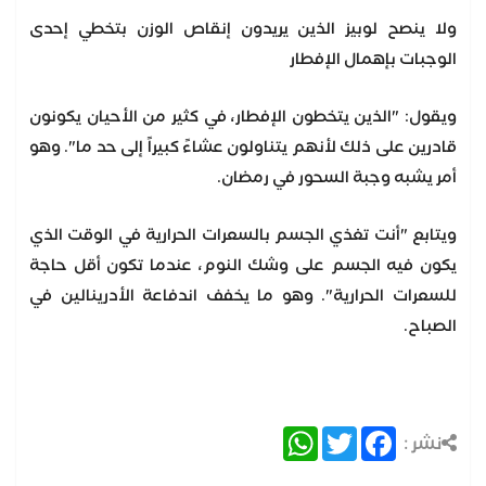
ولا ينصح لوبيز الذين يريدون إنقاص الوزن بتخطي إحدى
الوجبات بإهمال الإفطار
ويقول: "الذين يتخطون الإفطار، في كثير من الأحيان يكونون
قادرين على ذلك لأنهم يتناولون عشاءً كبيراً إلى حد ما". وهو
أمر يشبه وجبة السحور في رمضان.
ويتابع "أنت تغذي الجسم بالسعرات الحرارية في الوقت الذي
يكون فيه الجسم على وشك النوم، عندما تكون أقل حاجة
للسعرات الحرارية". وهو ما يخفف اندفاعة الأدرينالين في
الصباح.
WhatsApp
Twitter
Facebook
نشر :