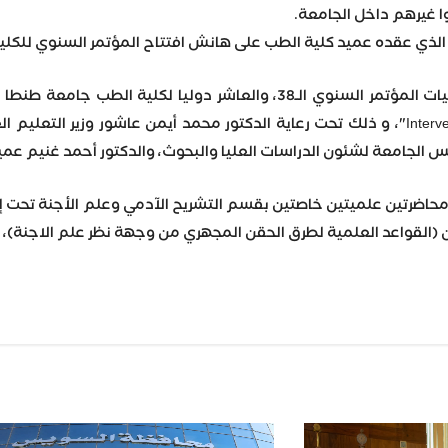
بوا غيرهم داخل الجامعة.
الذي عقده عميد كلية الطب على هانش افتتاح المؤتمر السنوي للكلي
Interventional procedures in Medicine"، و ذلك تحت رعاية الدكتور محمد أيمن 
س الجامعة لشئون الدراسات العليا والبحوث، والدكتور أحمد غنيم عم
اضرتين علميتين خاصتين بقسم التشريح الآدمي وعلم الأجنة تحت إشر
ان (القواعد العلمية لطرق الحقن المجهري من وجهة نظر علم الاجنة)، 
Wh