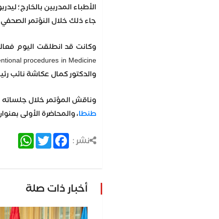
الأطباء المدربين بالخارج؛ ليدر
جاء ذلك خلال النؤتمر الصحفي 
والدكتور كمال عكاشة نائب رئي
وناقش المؤتمر خلال جلساته مح
طنطا
، والمحاضرة الأولى بعنو
atsApp
Twitter
Facebook
نشر :
أخبار ذات صلة