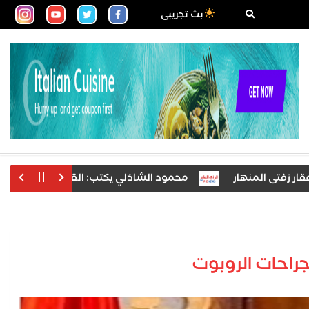
بث تجريبى
محمود الشاذلي يكتب: القاضي المزيف يكشف كارثي
احات الروبوت