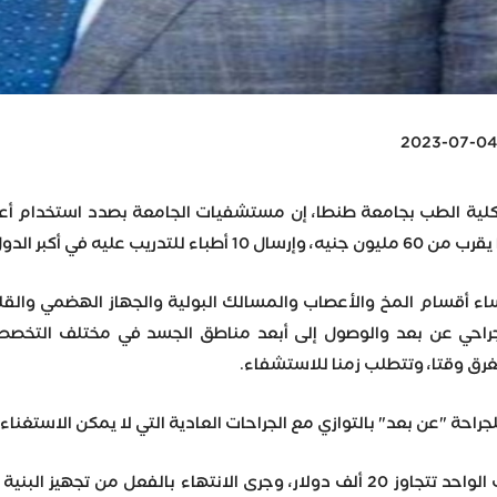
2023-07-0
كلية الطب بجامعة طنطا، إن مستشفيات الجامعة بصدد استخدام أعلى 
 الأوروبية التي تتعامل بالربوت.
اء أقسام المخ والأعصاب والمسالك البولية والجهاز الهضمي والق
الجراحي عن بعد والوصول إلى أبعد مناطق الجسد في مختلف التخصص
غرق وقتا، وتتطلب زمنا للاستشفاء.
احة "عن بعد" بالتوازي مع الجراحات العادية التي لا يمكن الاستغناء 
وأكد أن تكلفة التدريب للطبيب الواحد تتجاوز 20 ألف دولار، وجرى الانت