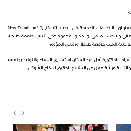
ة
وكانت قد انطلقت اليوم فعاليات المؤتمر السنوي الـ38، والعاشر دوليا لكلية الطب جامعة طنطا بعنوان ''الاتجاهات الجديدة في الطب التداخلي'' "New Trends on
عاشور وزير التعليم العالي والبحث العلمي، والدكتور محمود ذكي رئيس جامعة طنطا،
يد كلية الطب جامعة طنطا، ورئيس المؤتمر.
اف الدكتورة أمل عبد الستار، استشاري النساء والتوليد بجامعة
والثانية ورشة عمل عن التشريح الدقيق للنخاع الشوكي.