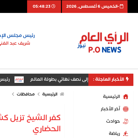
-الخميس 6 أغسطس, 2026
05:48:24
رئيس مجلس الإد
شريف عبد الغن
الأخبار العاجلة :
وق لناشئات اليد إلى نصف نهائي بطولة العالم
رئيس جامعة 
شباب والرياضة بالغربية يكرم المشاركين باختتام دورة «اكتشف... ذا
الرئيسية
محافظات
الرئيسية
اّخر الأخبار
كفر الشيخ تزيل ك
حوادث
الحضاري
رياضة