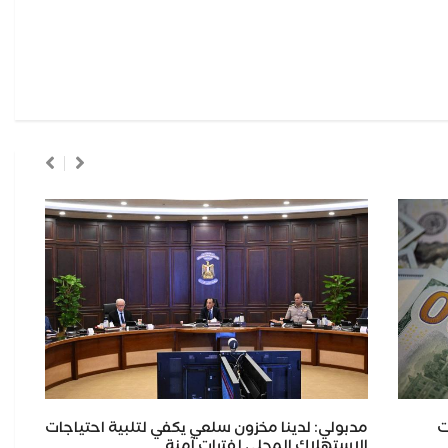
ت
مدبولي: لدينا مخزون سلعي يكفي لتلبية احتياجات
محا
الاستهلاك المحلي لفترات آمنة
بمد