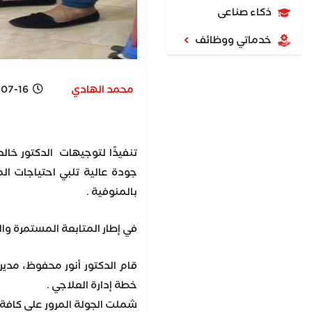
ذكاء صناعى
خدماتي ووظائف
محمد الهادي
6 5:37 PM
تنفيذًا لتوجيهات الدكتور خال
جودة عالية تلبي احتياجات ال
بالمنوفية .
في إطار المتابعة المستمرة و
قام الدكتور أنور محفوظ، مدير
خطة إدارة العلاجي .
شملت الجولة المرور على كافة