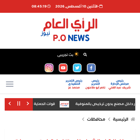
-اﻷثنين 10 أغسطس, 2026
08:45:19
بث تجريبى
رئيس
رئيس
رئيس التحرير
مجلس الإدارة
التحرير
التنفيذى
شريف عبد الغني
ناصر أبو طاحون
محمد عز
قوات الحماية المدنية تسيطر على حريق 
الكوادر للعمل بمنظومة المياه
الرئيسية
محافظات