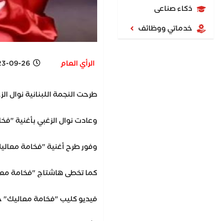
ذكاء صناعى
خدماتي ووظائف
الرأي العام
09-26 9:12 PM
طرحت النجمة اللبنانية نوال ا
وعادت نوال الزغبي بأغنية "فخا
وفور طرح أغنية "فخامة معاليك" تصدر اسم نوال ا
كما تخطى هاشتاج "فخامة معاليك" حاجز 36 مليون مشاهدة على ال
فيديو كليب "فخامة معاليك" حم