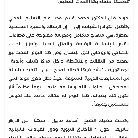
تنظمها احتفاء بهذا الحدث العظيم.
بدوره قال الدكتور محمد غنيم مدير عام التعليم المدني
وتأهيل الكوادر الشبابية إلي :" إن الرسالة والسيرة المحمدية
العطرة، هي منهاج متكامل ومدرسة مفتوحة على فضاءات
القيم الإنسانية الرفيعة والمثل العليا، وتعزيز الجانب
الأخلاقي والروحاني لدى الإنسان، وفي هذا اليوم المجيد تبرز
العديد من التقاليد والأنشطة، داخل مراكز شباب وأندية
الجمهورية ، تنشد فيها قصائد لمدح النبي ، تنفيذ سلسلة
من المسابقات الدينية المتنوعة ، حيث تظل ذكرى مولد النبي
المصطفى – صلوات الله وسلامه عليه – يوماً عظيماً أنار
الكون كله بضيائه، هذا اليوم له مكانة خاصة عند نفوس
المسلمين جميعاً .
وتحدث فضيلة الشيخ أسامه قابيل ، ممثلًا عن الازهر
الشريف حول :" الأخلاق النبويه ودور القيادات الشبابيه
"فقال إن احتفاءنا واحتفالنا اليوم بمولد خاتم الأنبياء