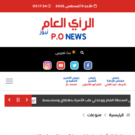
-اﻷحد 9 أغسطس, 2026
03:17:35
بث تجريبى
رئيس
رئيس
رئيس التحرير
مجلس الإدارة
التحرير
التنفيذى
شريف عبد الغني
ناصر أبو طاحون
محمد عز
فى السنطة العام ووحدتي طب الأسرة بنهطاي وسندبسط
وزير الشباب والريا
اع أقواله بعد ضبطه بمطار سفنكس
الرئيسية
منوعات