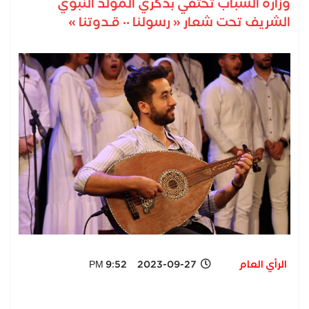
وزارة الشباب تحتفي بذكري المولد النبوي
الشريف تحت شعار « رسولنا ٠٠ قـدوتنا »
الرأي العام
2023-09-27 9:52 PM