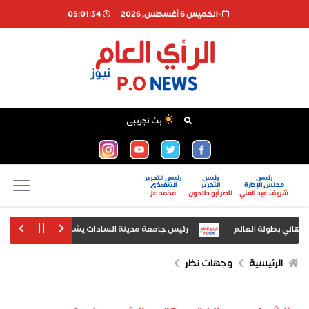
-الخميس 6 أغسطس, 2026
05:01:35
بث تجريبى
رئيس
رئيس
رئيس التحرير
مجلس الإدارة
التحرير
التنفيذى
شريف عبد الغني
ناصر أبو طاحون
محمد عز
ائي بطولة العالم
رئيس جامعة مدينة السادات يشهد افتتاح معرض «أخبار ال
م المشاركين باختتام دورة «اكتشف... ذاتك» بالتعاون مع مؤسسة العلوم الإنسانية
الرئيسية
وجهات نظر