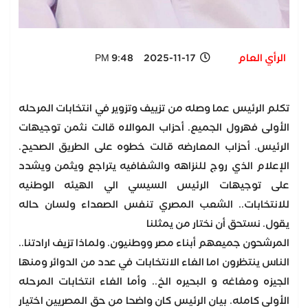
الرأي العام
2025-11-17 9:48 PM
تكلم الرئيس عما وصله من تزييف وتزوير في انتخابات المرحله
الأولى فهرول الجميع. أحزاب الموالاه قالت نثمن توجيهات
الرئيس. أحزاب المعارضه قالت خطوه على الطريق الصحيح.
الإعلام الذي روج للنزاهه والشفافيه يتراجع ويثمن ويشدد
على توجيهات الرئيس السيسي الي الهيئه الوطنيه
للانتخابات.. الشعب المصري تنفس الصعداء ولسان حاله
يقول. نستحق أن نختار من يمثلنا
المرشحون جميعهم أبناء مصر ووطنيون. ولماذا تزيف ارادتنا..
الناس ينتظرون اما الغاء الانتخابات في عدد من الدوائر ومنها
الجيزه ومغاغه و البحيره الخ.. وأما الغاء انتخابات المرحله
الأولى كامله. بيان الرئيس كان واضحا من حق المصريين اختيار