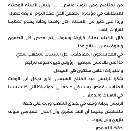
من يمثلهم ومن ينوب عنهم...........رئيس الهيئه الوطنيه
للانتخابات في مؤتمره الصحفى الذي عقد اليوم الرابعه عصرا..
وردا على كثير من الأسئله. كان واضحا وكأنه يقدم تمهيدا
لقرارات الغد.
قال الهيئه تملك قرارها وسوف يتم فحص كل الطعون
وسوف تعلن النتائج غدا...
في الغد ستكون المفاجأت.... كل الترتيبات سيذهب سدي
ما أعلن بالأمس سيتغير... رؤوس كبيره سوف تتراجع
واختيارات الناس ستكون هي الفيصل.
شكرا للرئيس عبد الفتاح السيسي الذي تدخل في الوقت
المناسب فمصر ليست في حاجه الي أجواء ٢٠١٠ التي كانت سببا
في الهلاك والدمار....
الرئيس ببيانه وقف في خندق الشعب وربت على كتفه
فلنطمئن جميعا أن الغد مشرق وأن المال السياسي سوف
ينزوي ولن يعود.....
حفظ الله مصر