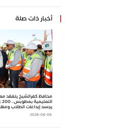
أخبار ذات صلة
نطا يهنئ الدكتور سامي عبد العال
محافظ كفرالشيخ يتفقد مع
ا لكلية الحقوق
الت
يجسد إبداعات الطلاب ومهار
2026-08-06