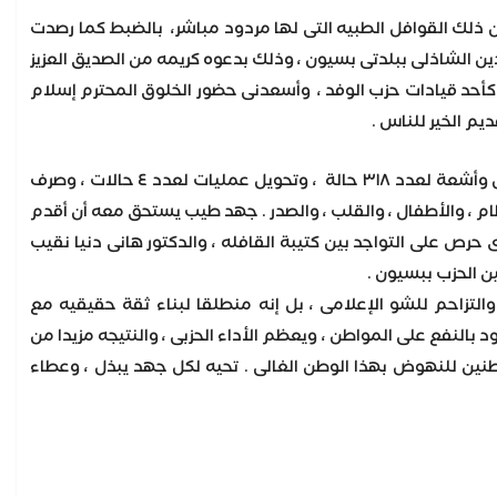
 ذلك القوافل الطبيه التى لها مردود مباشر، بالضبط كما رصدت
ن الشاذلى ببلدتى بسيون ، وذلك بدعوه كريمه من الصديق العزيز
لك كأحد قيادات حزب الوفد ، وأسعدنى حضور الخلوق المحترم إسلام
م الخير للناس .
القافله كان منطلقها دعم المواطن المصرى ، حيث تم الكشف علي ١٢٢١ حالة مرضيه ، وإجراء تحاليل وأشعة لعدد ٣١٨ حالة ، وتحويل عمليات لعدد ٤ حالات ، وصرف
والجراحه ، والجلديه ، والعظام ، والأطفال ، والقلب ، والصدر . جهد طيب يستحق معه أن أقدم
 حرص على التواجد بين كتيبة القافله ، والدكتور هانى دنيا نقيب
ن الحزب ببسيون .
والتزاحم للشو الإعلامى ، بل إنه منطلقا لبناء ثقة حقيقيه مع
بالنفع على المواطن ، ويعظم الأداء الحزبى ، والنتيجه مزيدا من
طنين للنهوض بهذا الوطن الغالى . تحيه لكل جهد يبذل ، وعطاء