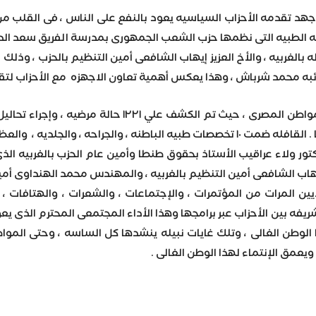
جهد تقدمه الأحزاب السياسيه يعود بالنفع على الناس ، فى القلب من
ه الطبيه التى نظمها حزب الشعب الجمهورى بمدرسة الفريق سعد الدي
له بالغربيه ، والأخ العزيز إيهاب الشافعى أمين التنظيم بالحزب ، وذ
ائبه محمد شرباش ، وهذا يعكس أهمية تعاون الاجهزه مع الأحزاب لتقدي
أدوية بقيمة ١١٥ الف جنيه مجانا . القافله ضمت ١٠ تخصصات طبيه الباطنه ، 
تور ولاء عراقيب الأستاذ بحقوق طنطا وأمين عام الحزب بالغربيه الذى
إيهاب الشافعى أمين التنظيم بالغربيه ، والمهندس محمد الهنداوى أمي
ين المرات من المؤتمرات ، والإجتماعات ، والشعرات ، والهتافات ، 
ه بين الأحزاب عبر برامجها وهذا الأداء المجتمعى المحترم الذى يعود 
 الوطن الغالى ، وتلك غايات نبيله ينشدها كل الساسه ، وحتى الموا
ويعمق الإنتماء لهذا الوطن الغالى .
Wh