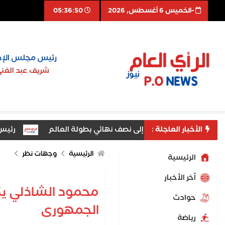
-الخميس 6 أغسطس, 2026
05:36:51
رئيس مجلس الإد
شريف عبد الغن
الأخبار العاجلة :
وق لناشئات اليد إلى نصف نهائي بطولة العالم
رئيس جامعة 
شباب والرياضة بالغربية يكرم المشاركين باختتام دورة «اكتشف... ذا
الرئيسية
وجهات نظر
الرئيسية
اّخر الأخبار
محمود الشاذلي يك
حوادث
الجمهورى
رياضة