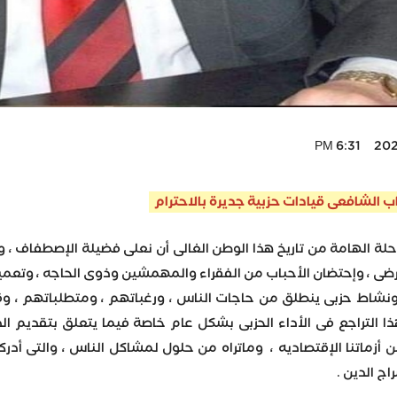
2023-
ب الشافعى قيادات حزبية جديرة بالاحترام
حلة الهامة من تاريخ هذا الوطن الغالى أن نعلى فضيلة الإصطفاف ، و
رضى ، وإحتضان الأحباب من الفقراء والمهمشين وذوى الحاجه ، وتعميق
 ونشاط حزبى ينطلق من حاجات الناس ، ورغباتهم ، ومتطلباتهم 
 التراجع فى الأداء الحزبى بشكل عام خاصة فيما يتعلق بتقديم الد
 أزماتنا الإقتصاديه ، وماتراه من حلول لمشاكل الناس ، والتى أد
ج الدين .