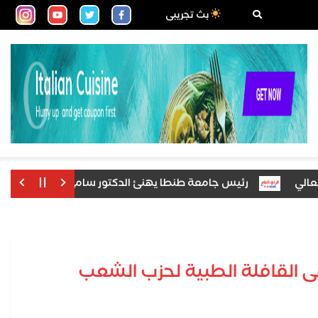
بث تجريبى
رئيس جامعة طنطا يهنئ الدكتور سامي عبد العال بتكليفه عميد
 القافلة الطبية لحزب الشعب