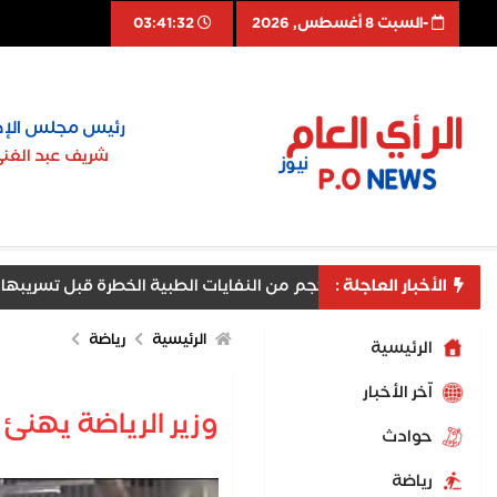
-السبت 8 أغسطس, 2026
03:41:33
رئيس مجلس الإد
شريف عبد الغن
لخطرة قبل تسريبها ومنع مخاطر بيئية وصحية جسيمة
الأخبار العاجلة :
ي يودع ملك البحرين في ختام زيارته لمصر
استقرار عوائد سن
الرئيسية
رياضة
الرئيسية
اّخر الأخبار
وزير الرياضة يهنئ 
حوادث
رياضة