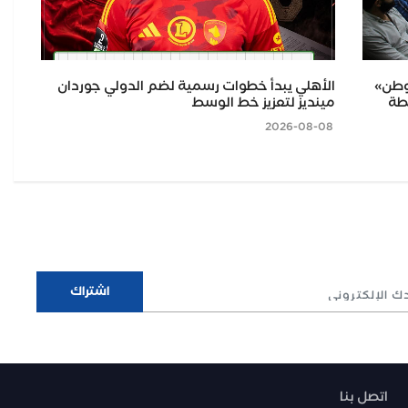
وطن»
​الأهلي يبدأ خطوات رسمية لضم الدولي جوردان
إل
خطة
مينديز لتعزيز خط الوسط
بــ
اله
2026-08-08
2026-08-07
اتصل بنا