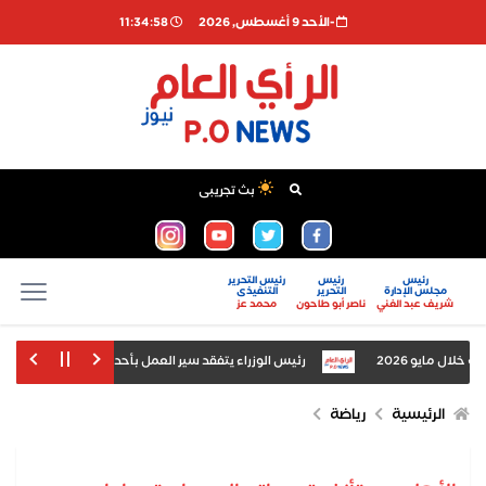
-اﻷحد 9 أغسطس, 2026
11:34:58
بث تجريبى
رئيس
رئيس
رئيس التحرير
مجلس الإدارة
التحرير
التنفيذى
شريف عبد الغني
ناصر أبو طاحون
محمد عز
رئيس الوزراء يتفقد سير العمل بأحد مطاحن الدقيق بمحا
بار وإعادة تشغيله بكفاءة
الرئيسية
رياضة