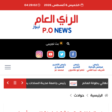
-الخميس 6 أغسطس, 2026
04:29:02
بث تجريبى
رئيس
رئيس
رئيس التحرير
مجلس الإدارة
التحرير
التنفيذى
شريف عبد الغني
ناصر أبو طاحون
محمد عز
نهائي بطولة العالم
رئيس جامعة مدينة السادات يشهد افتتاح معرض «أخبار
كرم المشاركين باختتام دورة «اكتشف... ذاتك» بالتعاون مع مؤسسة العلوم الإنسانية
الرئيسية
حوادث