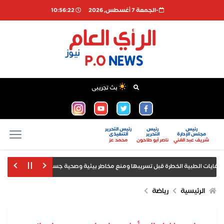
-الجمعة 7 أغسطس, 2026
10:56:22
بث تجريبى
رئيس
رئيس
رئيس التحرير
مجلس الإدارة
التحرير
التنفيذى
شريف عبد الغني
ناصر أبو طاحون
محمد عز
أمانة ش
يل صدور بيانات الوظائف والبطالة
الرئيسية
رياضة