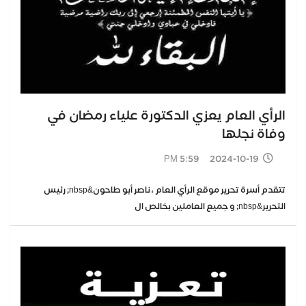
الرأي العام يعزي الدكتورة علياء رمضان في
وفاة نجلها
2024-10-19 5:59 PM
تتقدم أسرة تحرير موقع الرأي العام ، ناصر أبو طاحون&nbsp; رئيس
التحرير&nbsp; و جميع العاملين بخالص ال