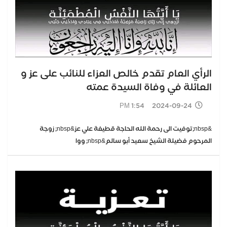
الرأي العام تقدم خالص العزاء للنائب على عز و
العائلة في وفاة السيدة عمته
2024-09-24 1:54 PM
&nbsp;توفيت الى رحمة الله الحاجة قطيفة علي عز&nbsp; زوجة
المرحوم فضيلة الشيخ سعيد أبو سالم&nbsp; ووا