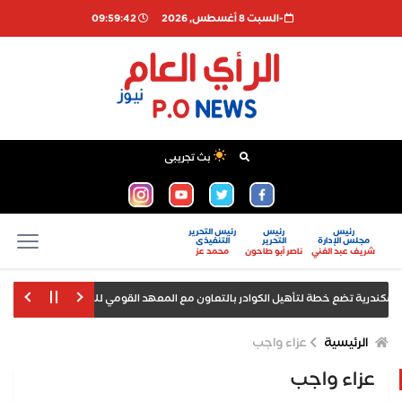
-السبت 8 أغسطس, 2026
09:59:43
بث تجريبى
رئيس
رئيس
رئيس التحرير
مجلس الإدارة
التحرير
التنفيذى
شريف عبد الغني
ناصر أبو طاحون
محمد عز
 خطة لتأهيل الكوادر بالتعاون مع المعهد القومي للتدريب الجمركي والأكاديمية العرب
الرئيسية
عزاء واجب
عزاء واجب