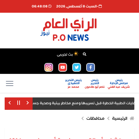
-السبت 8 أغسطس, 2026
06:48:08
بث تجريبى
رئيس
رئيس
رئيس التحرير
مجلس الإدارة
التحرير
التنفيذى
شريف عبد الغني
ناصر أبو طاحون
محمد عز
أمانة 
بيل صدور بيانات الوظائف والبطالة
الرئيسية
محافظات