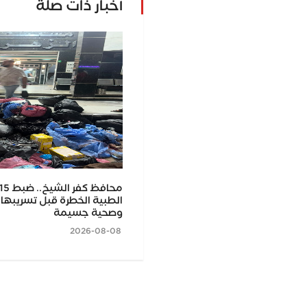
أخبار ذات صلة
ناصر أبو طاحون يكتب: طب طنطا.. 75 سنة في
صر ومرضى الدلتا
الطبية الخطرة قبل تسريبها 
وصحية جسيمة
2026-08-08