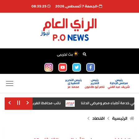
-الجمعة 7 أغسطس, 2026
08:35:26
بث تجريبى
رئيس
رئيس
رئيس التحرير
مجلس الإدارة
التحرير
التنفيذى
شريف عبد الغني
ناصر أبو طاحون
محمد عز
نائب محافظ الغربية يتابع ميدانيًا إحلال 
ادة الصادرات والاستثمار المشترك
وزير النقل يشارك في اجتماعات الدورة الراب
الرئيسية
اقتصاد