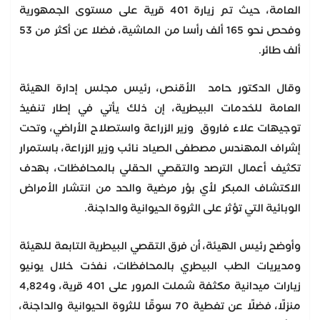
العامة، حيث تم زيارة 401 قرية على مستوى الجمهورية
وفحص نحو 165 ألف رأسا من الماشية، فضلا عن أكثر من 53
ألف طائر.
وقال الدكتور حامد الأقنص، رئيس مجلس إدارة الهيئة
العامة للخدمات البيطرية، إن ذلك يأتي في إطار تنفيذ
توجيهات علاء فاروق وزير الزراعة واستصلاح الأراضي، وتحت
إشراف المهندس مصطفى الصياد نائب وزير الزراعة، باستمرار
تكثيف أعمال الترصد والتقصي الحقلي بالمحافظات، بهدف
الاكتشاف المبكر لأي بؤر مرضية والحد من انتشار الأمراض
الوبائية التي تؤثر على الثروة الحيوانية والداجنة.
وأوضح رئيس الهيئة، أن فرق التقصي البيطرية التابعة للهيئة
ومديريات الطب البيطري بالمحافظات، نفذت خلال يونيو
زيارات ميدانية مكثفة شملت المرور على 401 قرية، و4,824
منزلًا، فضلًا عن تغطية 70 سوقًا للثروة الحيوانية والداجنة،