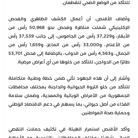
للتأكد من الوضع الصحي للقطعان.
وأضاف الأقنص، أن أعمال الكشف الظاهري والفحص
الإكلينيكي شملت مناظرة وفحص نحو 50,968 رأس من
الأبقار، و37,229 رأس من الجاموس، إلى جانب 37,539 رأس
من الأغنام، و33,000 رأس من الماعز، و1,659 رأس من
الجمال، و4,563 رأس من الدواب، بالإضافة إلى فحص 53,701
طائرًا من الدواجن، للتأكد من خلوها من أي أعراض مرضية.
وأشار إلى أن هذه الجهود تأتي ضمن خطة وطنية متكاملة
للتأكد من خلو الثروة الحيوانية والداجنة بمختلف محافظات
الجمهورية من الأمراض الوبائية والمعدية، وضمان سلامة
الغذاء من أصل حيواني، بما يسهم في دعم الاقتصاد الوطني
وحماية صحة المواطنين.
وأكد الأقنص استمرار الهيئة في تكثيف حملات التقصي