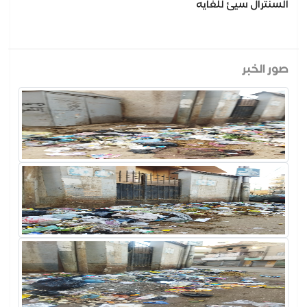
السنترال سيئ للغايه
صور الخبر