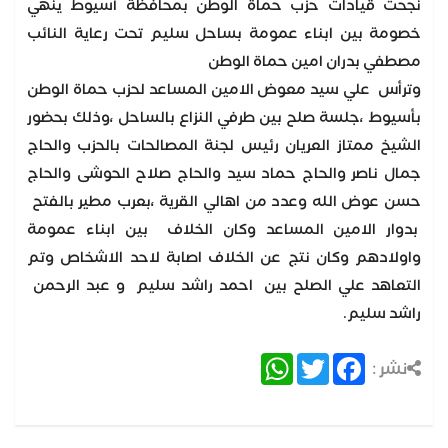
نجحت قيادات حزب حماة الوطن بمحافظة أسيوط ينهي
خصومة بين ابناء عمومة بساحل سليم تحت رعاية النائب
مصطفي بدران امين حماة الوطن
وترأس علي سيد معوض الامين المساعد لحزب حماة الوطن
بأسيوط ،جلسة صلح بين طرفي النزاع بالساحل ،وذلك بحضور
الشيخ ممتاز العريان رئيس لجنة المصالحات بالحزب والحاج
جمال ناصر والحاج حماد سيد والحاج صلاح الحوشى والحاج
حسن عوض الله وعدد من اهالي القرية ،بعرب مطير بالفتح
بدوار الامين المساعد وكان الخلاف بين ابناء عمومة
واولادهم وكان نتج عن الخلاف اصابة لاحد الاشخاص وتم
التعاهد علي الصلح بين احمد راشد سليم و عبد الرحمن
راشد سليم.
WhatsApp
Twitter
Facebook
نشر :