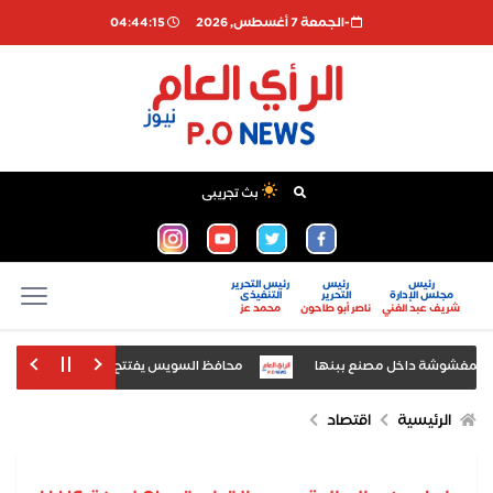
-الجمعة 7 أغسطس, 2026
04:44:16
بث تجريبى
رئيس
رئيس
رئيس التحرير
مجلس الإدارة
التحرير
التنفيذى
شريف عبد الغني
ناصر أبو طاحون
محمد عز
لمغشوشة داخل مصنع ببنها
محافظ السويس يفتتح الدورة الرابعة لمعرض السويس 
ض «أخبار اليوم» للتعليم العالي
الرئيسية
اقتصاد