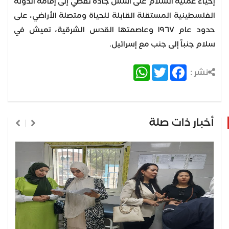
إحياء عملية السلام على أسس جادة تفضي إلى إقامة الدولة
الفلسطينية المستقلة القابلة للحياة ومتصلة الأراضي، على
حدود عام ١٩٦٧ وعاصمتها القدس الشرقية، تعيش في
سلام جنباً إلى جنب مع إسرائيل.
WhatsApp
Twitter
Facebook
نشر :
أخبار ذات صلة