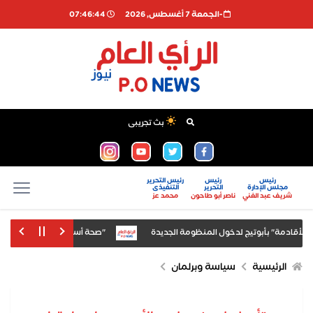
-الجمعة 7 أغسطس, 2026
07:46:45
بث تجريبى
رئيس
رئيس
رئيس التحرير
مجلس الإدارة
التحرير
التنفيذى
شريف عبد الغني
ناصر أبو طاحون
محمد عز
لأقادمة" بأبوتيج لدخول المنظومة الجديدة
"صحة أسيوط" تكثف جهودها الميد
ق الصرف وسط ضغوط على الين
الرئيسية
سياسة وبرلمان