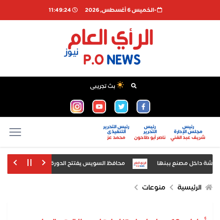
-الخميس 6 أغسطس, 2026
11:49:25
بث تجريبى
رئيس
رئيس
رئيس التحرير
مجلس الإدارة
التحرير
التنفيذى
شريف عبد الغني
ناصر أبو طاحون
محمد عز
 داخل مصنع ببنها
محافظ السويس يفتتح الدورة الرابعة لمعرض السويس للكتاب بم
 اليوم» للتعليم العالي
الرئيسية
منوعات