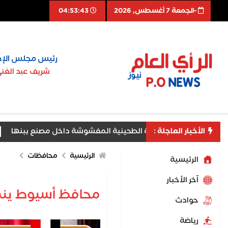
-الجمعة 7 أغسطس, 2026
04:53:44
رئيس مجلس الإد
شريف عبد الغن
الأخبار العاجلة :
ة تضبط طن حلاوة الطحينية المغشوشة داخل مصنع ببنها
م
ق لناشئات اليد إلى نصف نهائي بطولة العالم
رئيس جامعة م
الرئيسية
محافظات
الرئيسية
اّخر الأخبار
محافظ أسيوط ينهى 
حوادث
رياضة