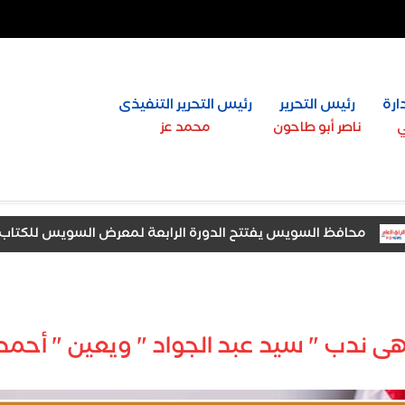
ارة
رئيس التحرير
رئيس التحرير التنفيذى
ي
ناصر أبو طاحون
محمد عز
حافظ السويس يفتتح الدورة الرابعة لمعرض السويس للكتاب بمشاركة 37 دار 
دينة السادات يشهد افتتاح معرض «أخبار اليوم» للتعليم العالي
ندب " سيد عبد الجواد " ويعين " أحمد ث