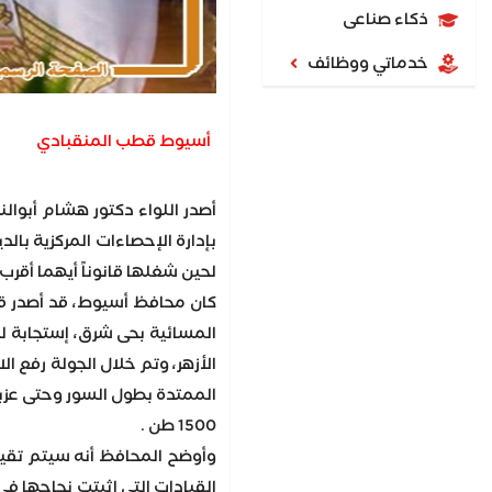
ذكاء صناعى
خدماتي ووظائف
أسيوط قطب المنقبادي
لحين شغلها قانوناً أيهما أقرب
كان محافظ أسيوط، قد أصدر قر
المسائية بحى شرق، إستجابة لش
الأزهر، وتم خلال الجولة رفع 
1500 طن .
وأوضح المحافظ أنه سيتم تقيي
القيادات التي اثبتت نجاحها ف