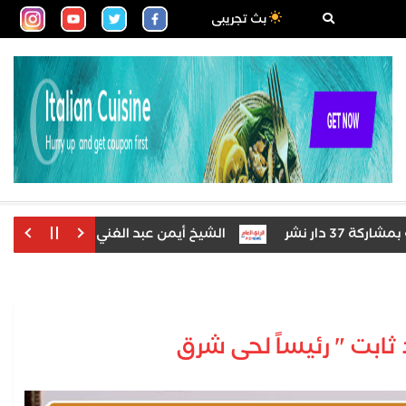
بث تجريبى
نشر
الشيخ أيمن عبد الغني يعتمد نتيجة الدور الثاني
ابت " رئيساً لحى شرق