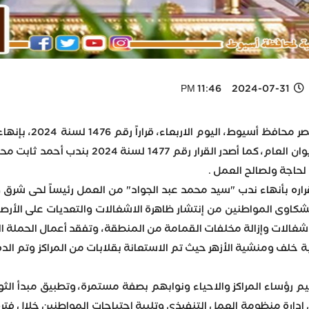
2024-07-31 11:46 PM
أصدر اللواء دكت
بإدارة الإحصاءات المركزية بالديوان ال
 لحاجة ولصالح العمل .
اره بأنهاء ندب "سيد محمد عبد الجواد" من العمل رئيساً لحى شرق و
كاوى المواطنين من إنتشار ظاهرة الاشغالات والتعديات على الأرصف
الاشغالات وإزالة مخلفات القمامة من المنطقة، وتفقد أعمال الحملة 
م رؤساء المراكز والاحياء ونوابهم بصفة مستمرة، وتطبيق مبدأ الث
ي إدارة منظومة العمل التنفيذى وتلبية احتياجات المواطنين خلال 