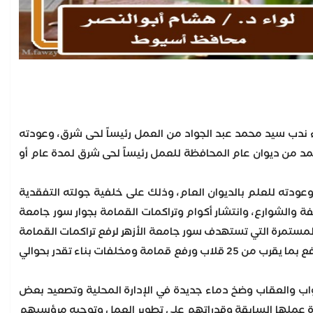
ور هشام أبوالنصر محافظ أسيوط، اليوم الاربعاء، قراراً رقم 1476 لسنة 2024، بإنهاء ندب سيد محمد عبد الجواد من العمل رئيساً لحى شرق، وعودته
عام، كما أصدر القرار رقم 1477 لسنة 2024 بندب أحمد ثابت محمد من ديوان عام المحافظة للعمل رئيساً لحى شرق لمدة عام أو
عودته للعلم بالديوان العام، وذلك على خلفية جولته التفقدية
ة والشوارع، وانتشار أكوام وتراكمات القمامة بجوار سور جامعة
المستمرة التي تستهدف سور جامعة الأزهر لرفع تراكمات القمامة
الممتدة بطول السور وحتى عزبة خلف ومنشية الأزهر حيث تم الاستعانة بقلابات من المراكز وتم الدفع بما يقرب من 25 قلاب ورفع قمامة ومخلفات بناء تقدر بحوالي
واب والعقاب وضخ دماء جديدة في الإدارة المحلية وتصعيد بعض
فترة عملها السابقة وقدراتهم على تطوير العمل وتوجيه مرؤسيهم