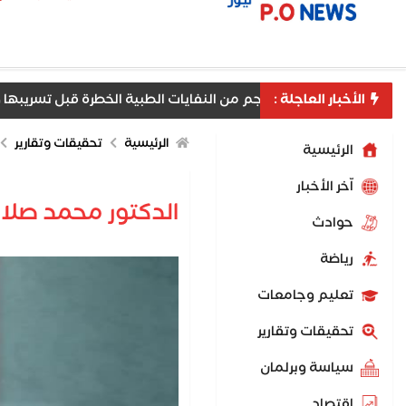
ة الخطرة قبل تسريبها ومنع مخاطر بيئية وصحية جسيمة
الأخبار العاجلة :
ي يودع ملك البحرين في ختام زيارته لمصر
استقرار عوائد سن
الرئيسية
تحقيقات وتقارير
الرئيسية
اّخر الأخبار
الدكتور محمد صلا
حوادث
رياضة
تعليم وجامعات
تحقيقات وتقارير
سياسة وبرلمان
اقتصاد