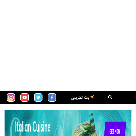
بث تجريبى