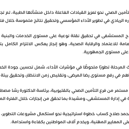
لتأمين الصحي نحو تعزيز القيادات الفاعلة داخل منشآتها الطبية، تم
وره الريادي في تطوير الأداء المؤسسي وتحقيق نتائج ملموسة خلال فترة
نجاح المستشفى في تحقيق نقلة نوعية على مستوى الخدمات والبنية
عامة للاعتماد والرقابة الصحية، وهو إنجاز يعكس الالتزام الكام
على مستوى الجمهورية.
رحلة تطورًا ملحوظًا في مؤشرات الأداء، شمل تحسين جودة الخدمة 
اهم في رفع مستوى رضا المرضى، وتقليص زمن الانتظار، وتحقيق بيئة عم
مر من فرع التأمين الصحي بالقليوبية، برئاسة الدكتورة رشا مصطفى
 في إدارة المستشفى، ومشيدة بما تحقق من إنجازات خلال الفترة الم
ر محمد صلاح كساب خطوة استراتيجية نحو استكمال مشروعات التطوي
لى المعايير المهنية، ويخدم آلاف المواطنين بكفاءة واستدامة.