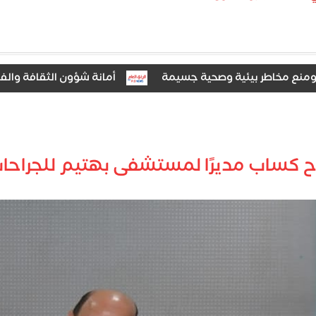
أمانة شؤون الثقافة والفنون بـ
دات الخزانة الأمريكية قبيل صدور بيانات الوظائف والبطالة
ح كساب مديرًا لمستشفى بهتيم للجراحا