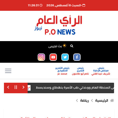
-السبت 8 أغسطس, 2026
11:26:32
بث تجريبى
رئيس
رئيس
رئيس التحرير
مجلس الإدارة
التحرير
التنفيذى
شريف عبد الغني
ناصر أبو طاحون
محمد عز
تشفى السنطة العام ووحدتي طب الأسرة بنهطاي وسندبسط
وزير الشباب والر
ماع أقواله بعد ضبطه بمطار سفنكس
الرئيسية
رياضة