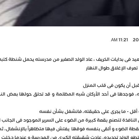
2023
بعيد فى بدايات الخريف ، عاد الولد الصغير من مدرسته يحمل شنطة كتب
 تعرف الإغلاق طوال النهار
 قبل أن يكون فى قلب المنزل
مه، فوجدها فى أحد الأركان شبه المظلمة و قد تحلق حولها بعض الن
و أقل - ما يجرى على حقيقته، فانشغل بشأن نفسه
افذة لتصنع بقعة كبيرة من الضوء على السرير الموجود فى الجانب ا
د نقطة الضوء و ألقى بنفسه فوقها يفتش فيها متظاهراً بالإنشغال، ث
تطع الولد تحديده، عادت شقيقته الكبرى من المدرسة و عندما دخلت 