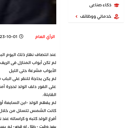
ذكاء صناعى
خدماتي ووظائف
الرأي العام
-10-01 11:21 AM
عند انتصاف نهار ذلك اليوم ال
لم تكن أبواب المنازل فى الريف
الأبواب مشرعة حتى الليل
لم يكن بحاجة للنقر على الباب
على الفور دلف الولد لحجرة أ
القابلة.
لم يفهم الولد -ابن السابعة أ
كانت الشمس تتسلل من خلال الن
أفرغ الولد كتبه و كراساته عن
بعد وقت - طال او قصر- لم يس