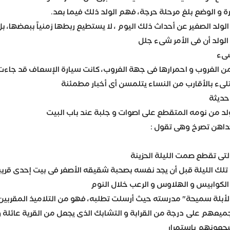
ة و الوضع بلغ مرحلة حرجة، فهم الولد ذلك فيما بعد.
لد الصغير عن أحداث ذلك اليوم ، لا يستطيع ربطها زمنياً ببعضها، بل 
الولد أن فى الأمر شىء جلل
شىء
ن الغروب و احمرارها فى جهة الغروب، كانت سيارة الإسعاف قد جاء
لىء بالأقارب من النساء يتلمسن أى أخبار مطمئنة
حديثة
لد من نومه المتقطع على اصوات و جلبة عند باب البيت
إحداهن تصرخ وهى تقول :
لتى تقطع صمت الليلة الحزينة
 تلك الليلة قبل أن يجد نفسه بصحبة شقيقه الأصغر فى بيت إحدى قريب
الكوابيس و الهلاوس و الرعب خلال النوم
الأبلة سميحة" مدرسته حيث أرسلت تطلبه، فهو من التلاميذ المقربين ا
يعهم على درجة من القرابة و التشابك الذى يجعل من القرية عائلة وا
جعونهم باستمرار