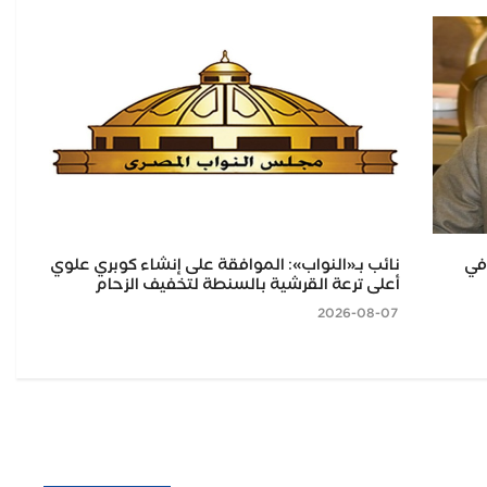
طا.. 75 سنة في
نائب بـ«النواب»: الموافقة على إنشاء كوبري علوي
مح
أعلى ترعة القرشية بالسنطة لتخفيف الزحام
بلط
2026-08-07
2026-08-07