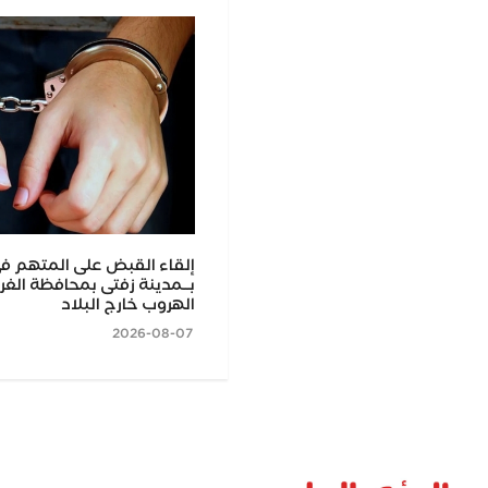
ي.. بحث تعزيز التعاون مع تشاد في
إلقاء القبض على المتهم ف
يم العالي والبحث العلمي
بــمدينة زفتى بمحافظة الغرب
الهروب خارج البلاد
2026-08-07