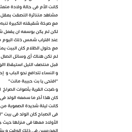
كانت الأم فى حالة ولادة متعثر
مشاهد متناثرة التصقت بعقل الو
مع صرخة شقيقته الكبيرة تنبه 
لكن لم يكن بوسعه ان يفعل 
عند اقتراب شمس ذلك اليوم م
مع حلول الظلام كان البيت يمت
لم تكن هناك أى وسائل اتصال 
قبل منتصف الليل استيقظ االو
و النساء تتدافع نحو الباب و 
"افتحى يا بت حبيبة ماتت"
و ضجت القرية بأصوات الصراخ ا
كان هذا أخر ما سمعه الولد فى
كانت ليلة شديدة الصعوبة من 
فى الصباح كان الولد فى بيت "
الأولاد معها فى منزلها حيث جم
المدرسين فى ذلك الوقت و يش