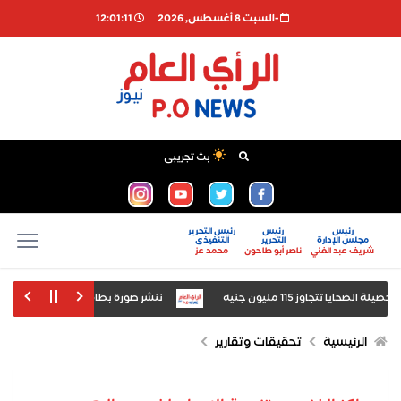
-السبت 8 أغسطس, 2026
12:01:11
بث تجريبى
رئيس
رئيس
رئيس التحرير
مجلس الإدارة
التحرير
التنفيذى
شريف عبد الغني
ناصر أبو طاحون
محمد عز
ا تتجاوز 115 مليون جنيه
ننشر صورة بطاقة «مستريح زفتى» ع
 لمواجهة انتشار الادعاءات الطبية المضللة والترويج لعلاجات وهمية لمرضى السرطان
الرئيسية
تحقيقات وتقارير