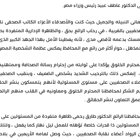
ى الدكتور عاطف عبيد رئيس وزراء مصر.
ى النبيله والجميل حيث كنت والأصدقاء الأعزاء الكاتب الصحفى ناص
يين بالغربية ، في رحاب الرائع بحق ، والظاهرة الإدارية المتفردة بص
تمسك بدعمه لأقصى مدى ، لأنه يعطينا الأمل بهذا الجهد الكبير الذ
 المذهل ، حوار أكثر من رائع مع المحافظ يعكس عظمة الشخصية المصر
محترم الخلوق يؤكدا على ثوابته من إحترام رسالة الصحافة وممتهنيه
، إنعكس ذلك بالترحيب الشديد بشخصى الضعيف ، وبنقيب الصحفيين با
لزملاء الصحفيين على مستوى المسئولية لأنهم يتمسكون بنشر ال
 الشكر لمحافظنا المحترم الخلوق ومعاونيه في القلب منهم الرائعة
مق التعاون لنشر الحقائق .
محافظنا الرائع الدكتور طارق رحمى ظاهرة متفردة من المسئولين على 
مسئولين ذا قدرات خاصة تؤهله للعمل ليل نهار كما يفعل ، ولتلك ا
لرواد أعضاء نقابة الصحفيين ، حيث وصل لعامه الأربعين في بلاط