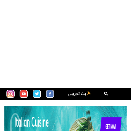
بث تجريبى