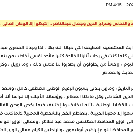
2023
حاس وسراج الدين وجمال عبدالناصر .. إنتبهوا إلا الوطن الغالى .. إن
ابت المجتمعية العظيمة التي حبانا الله بها ، لذا وجدنا المصرى مب
أننى كلما كنت في رحاب آثارنا الخالدة كثيرا ماأجد نفسى أخاطب من يت
اليوم ، وخسأ من يحاولون أن يصدروا لنا عكس ذلك ، وما زويل ، وكل
لحديث والمعاصر .
 التاريخ ، وماإبن بلدتى بسيون الزعيم الوطنى مصطفى كامل ، وسعد ز
ين الشاذلى وكل قادتنا العظام ، ورؤسائنا الأجلاء إلا نبراسا أننا أ
اب القضايا الوطنية ، لأنه لاخلاف ولاإختلاف فيما يخص الوطن الغا
 إنتبهوا إلا مصرنا الحبيبة . يتعاظم الفخر بالشخصية المصرية كلما كنت
لى الوزير المحافظ المهندس محمد عبدالظاهر ، ومعالى الوزير اللو
ير المحافظ اللواء إبراهيم أبوليمون ، والراحلين الكرام معالى الوزير ال