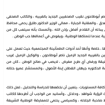
ر أبوطاحون نقيب الصحفيين الجديد بالغربيه ، والكاتب الصحفى
دق ، والعقلية الجبارة ، معالى الوزير الدكتور طارق رحمى محافظ
ى يبذله أن القادم أفضل بإذن الله ، وأتمسك بأنه سيتعب كل من
ية عندما تتملكها الوطنية ، ويغوص في أعماقها حب الوطن .
ا ، خاصة وأنها أحد أدوات الطمأنينة المجتمعية حيث تعمل على
لغربيه الجديد الزميل ناصر أبوطاحون ، والوكيل الزميل غريب
حقيقة ورفض أي طرح مغرض ، لايصب في صالح الوطن ، كان من
 الدكتوره جيهان القطان إبنة الأصول ، والمستشار عمرو حتاته
كافة المستويات ، يتعين أن نخضعها للدراسة والتحليل ، لعل ذلك
لرؤية شواهد ، ودلائل ، وأسانيد من الواجب أن أطرحها ككاتب
 صاحبة الجلاله ، وكسياسى ينتمى للمعارضة الوطنية الشريفة