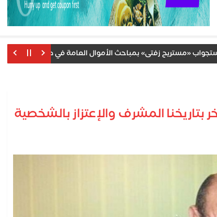
مستريح زفتى» بمباحث الأموال العامة في طنطا بعد ضبطه بمطار 
 بتاريخنا المشرف والإعتزاز بالشخصية