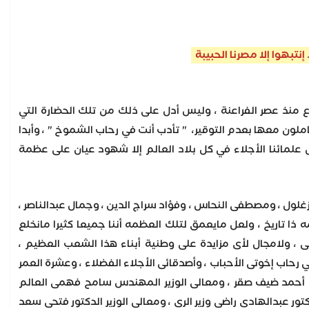
تبهوا إلا مصرنا الحبيبة
دع منذ عصر الفراعنة ، وليس أدل على ذلك من تلك الحضارة التي
عاملون معها بعدم التوقير، " تأدب أنت في رحاب الشموخ " ، وأبدا
 علمائنا الأجلاء في كل بلاد العالم إلا شهود عيان على عظمة
غلول ، ومصطفى النحاس ، وفؤاد سراج الدين ، وجمال عبدالناصر ،
مه ذا تاريخ ، ولعل مايعمق لتلك العظمه أننا جميعا كثيرا مانخلع
لى ، ولامجال لأى مزايدة على وطنية أبناء هذا الشعب العظيم ،
 في رحاب إخوتى الأحباب ، وأصدقائى الأجلاء الفضلاء ، وعشرة العمر
اء أحمد ضيف صقر ، ومعالى الوزير المهندس سامح فهمى العالم
دكتور عبدالهادى راضى وزير الرى ، ومعالى الوزير الدكتور فتحى سعد